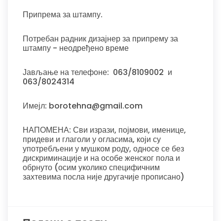
Припрема за штампу.
Потребан радник дизајнер за припрему за
штампу - неодређено време
Јављање на телефоне: 063/8109002 и
063/8024314
Имејл: borotehna@gmail.com
НАПОМЕНА: Сви изрази, појмови, именице,
придеви и глаголи у огласима, који су
употребљени у мушком роду, односе се без
дискриминације и на особе женског пола и
обрнуто (осим уколико специфичним
захтевима посла није другачије прописано)