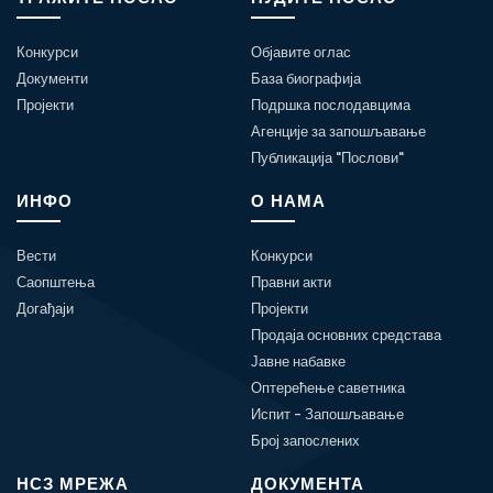
Конкурси
Објавите оглас
Документи
База биографија
Пројекти
Подршка послодавцима
Агенције за запошљавање
Публикација "Послови"
ИНФО
О НАМА
Вести
Конкурси
Саопштења
Правни акти
Догађаји
Пројекти
Продаја основних средстава
Јавне набавке
Оптерећење саветника
Испит - Запошљавање
Број запослених
НСЗ МРЕЖА
ДОКУМЕНТА