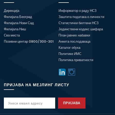
Дирекција
Информатор о раду НСЗ
Филијала Београд
Заштита података о личности
Филијала Нови Сад
Статистички билтени НСЗ
Филијала Ниш
Јединствени кодекс шифара
Сва места
План јавних набавки
Позивни центар 0800/300-301
Анкета послодаваца
Каталог обука
Политике ИМС
Политика приватности
ПРИЈАВА НА МЕЈЛИНГ ЛИСТУ
ПРИЈАВА