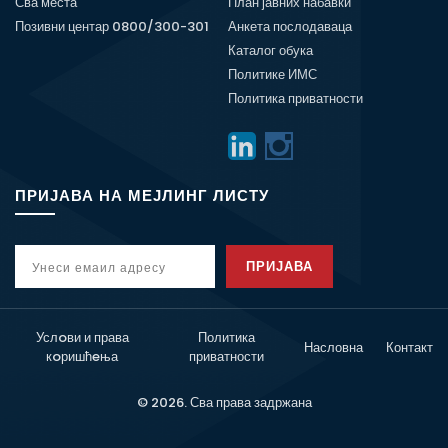
Сва места
План јавних набавки
Позивни центар 0800/300-301
Анкета послодаваца
Каталог обука
Политике ИМС
Политика приватности
ПРИЈАВА НА МЕЈЛИНГ ЛИСТУ
ПРИЈАВА
Услoви и права
Политика
Насловна
Контакт
кoришћeња
приватности
© 2026. Сва права задржана