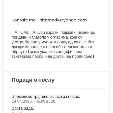
Kontakt mejl: nitamedv@yahoo.com
НАПОМЕНА: Сви изрази, појмови, именице,
придеви и глаголи у огласима, који су
употребљени у мушком роду, односе се без
дискриминације и на особе женског пола и
обрнуто (осим уколико специфичним
захтевима посла није другачије прописано)
Подаци о послу
Временско трајање огласа за посао:
24.04.2026. - 15.05.2026.
Врста рада: