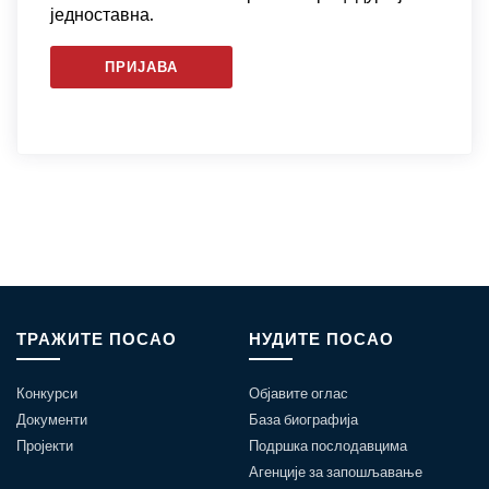
једноставна.
ПРИЈАВА
ТРАЖИТЕ ПОСАО
НУДИТЕ ПОСАО
Конкурси
Објавите оглас
Документи
База биографија
Пројекти
Подршка послодавцима
Агенције за запошљавање