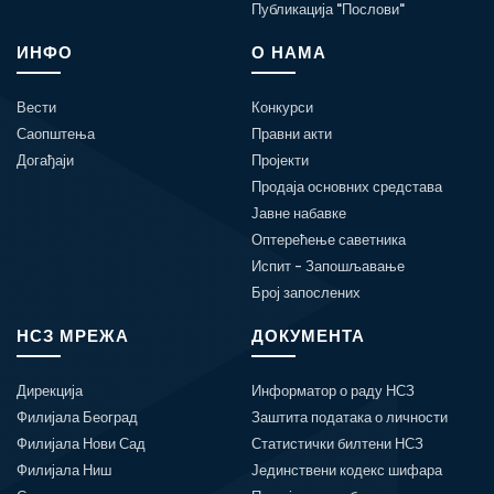
Публикација "Послови"
ИНФО
О НАМА
Вести
Конкурси
Саопштења
Правни акти
Догађаји
Пројекти
Продаја основних средстава
Јавне набавке
Оптерећење саветника
Испит - Запошљавање
Број запослених
НСЗ МРЕЖА
ДОКУМЕНТА
Дирекција
Информатор о раду НСЗ
Филијала Београд
Заштита података о личности
Филијала Нови Сад
Статистички билтени НСЗ
Филијала Ниш
Јединствени кодекс шифара