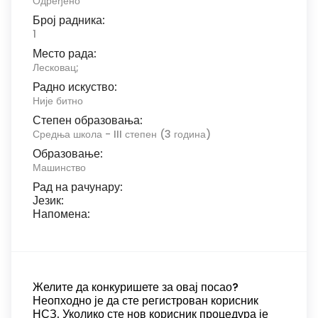
Одређено
Број радника:
1
Место рада:
Лесковац;
Радно искуство:
Није битно
Степен образовања:
Средња школа - III степен (3 година)
Образовање:
Машинство
Рад на рачунару:
Језик:
Напомена:
Желите да конкуришете за овај посао?
Неопходно је да сте регистрован корисник
НСЗ. Уколико сте нов корисник процедура је