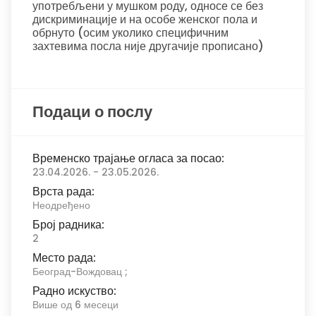
употребљени у мушком роду, односе се без
дискриминације и на особе женског пола и
обрнуто (осим уколико специфичним
захтевима посла није другачије прописано)
Подаци о послу
Временско трајање огласа за посао:
23.04.2026. - 23.05.2026.
Врста рада:
Неодређено
Број радника:
2
Место рада:
Београд-Вождовац ;
Радно искуство:
Више од 6 месеци