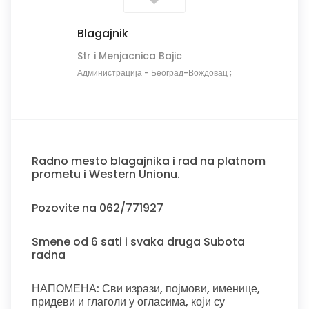
Blagajnik
Str i Menjacnica Bajic
Администрација
-
Београд-Вождовац ;
Radno mesto blagajnika i rad na platnom
prometu i Western Unionu.
Pozovite na 062/771927
Smene od 6 sati i svaka druga Subota
radna
НАПОМЕНА: Сви изрази, појмови, именице,
придеви и глаголи у огласима, који су