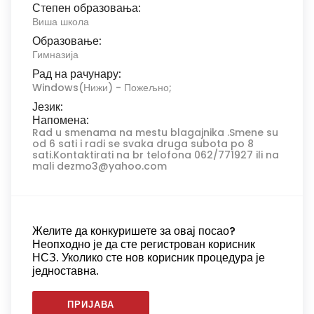
Степен образовања:
Виша школа
Образовање:
Гимназија
Рад на рачунару:
Windows(Нижи) - Пожељно;
Језик:
Напомена:
Rad u smenama na mestu blagajnika .Smene su
od 6 sati i radi se svaka druga subota po 8
sati.Kontaktirati na br telofona 062/771927 ili na
mali dezmo3@yahoo.com
Желите да конкуришете за овај посао?
Неопходно је да сте регистрован корисник
НСЗ. Уколико сте нов корисник процедура је
једноставна.
ПРИЈАВА