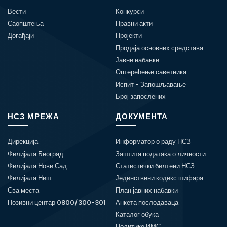
Вести
Конкурси
Саопштења
Правни акти
Догађаји
Пројекти
Продаја основних средстава
Јавне набавке
Оптерећење саветника
Испит - Запошљавање
Број запослених
НСЗ МРЕЖА
ДОКУМЕНТА
Дирекција
Информатор о раду НСЗ
Филијала Београд
Заштита података о личности
Филијала Нови Сад
Статистички билтени НСЗ
Филијала Ниш
Јединствени кодекс шифара
Сва места
План јавних набавки
Позивни центар 0800/300-301
Анкета послодаваца
Каталог обука
Политике ИМС