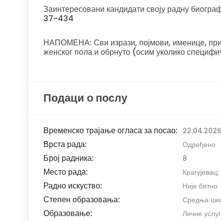
Заинтересовани кандидати своју радну биографи
37-434
НАПОМЕНА: Сви изрази, појмови, именице, прид
женског пола и обрнуто (осим уколико специфи
Подаци о послу
Временско трајање огласа за посао:
22.04.2026
Врста рада:
Одређено
Број радника:
8
Место рада:
Крагујевац;
Радно искуство:
Није битно
Степен образовања:
Средња школ
Образовање:
Личне услу