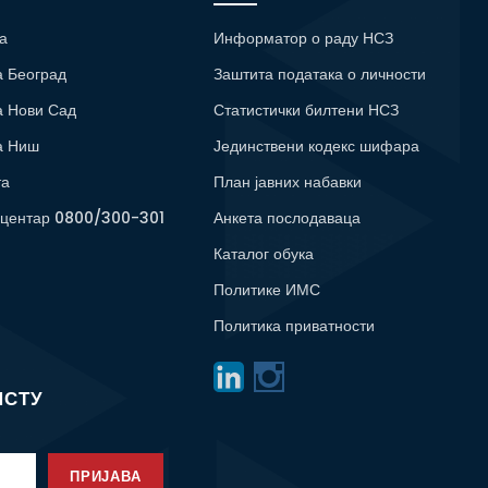
а
Информатор о раду НСЗ
а Београд
Заштита података о личности
а Нови Сад
Статистички билтени НСЗ
а Ниш
Јединствени кодекс шифара
та
План јавних набавки
 центар 0800/300-301
Анкета послодаваца
Каталог обука
Политике ИМС
Политика приватности
ИСТУ
ПРИЈАВА