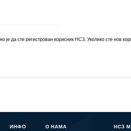
о је да сте регистрован корисник НСЗ. Уколико сте нов кор
ИНФО
О НАМА
НСЗ 