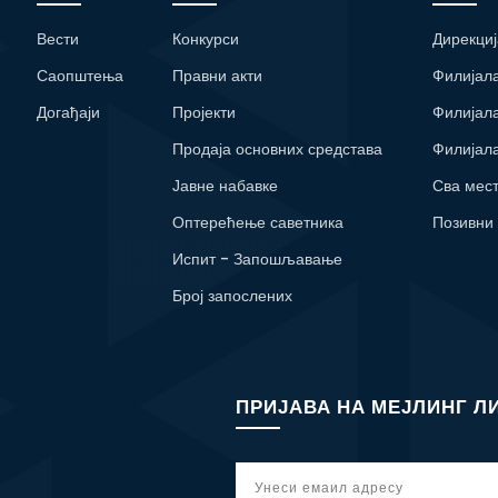
Вести
Конкурси
Дирекциј
Саопштења
Правни акти
Филијал
Догађаји
Пројекти
Филијал
Продаја основних средстава
Филијал
Јавне набавке
Сва мес
Оптерећење саветника
Позивни
Испит - Запошљавање
Број запослених
ПРИЈАВА НА МЕЈЛИНГ Л