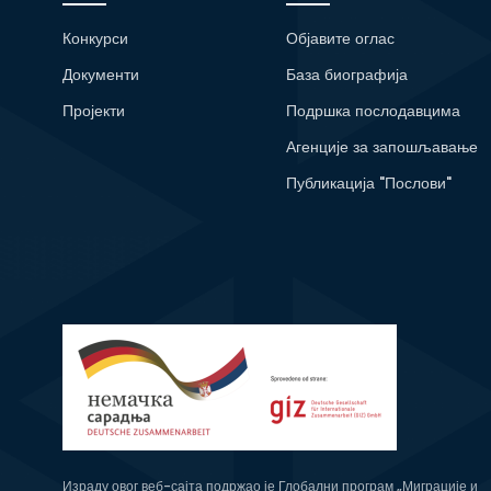
Конкурси
Објавите оглас
Документи
База биографија
Пројекти
Подршка послодавцима
Агенције за запошљавање
Публикација "Послови"
Израду овог веб-сајта подржао је Глобални програм „Миграције и