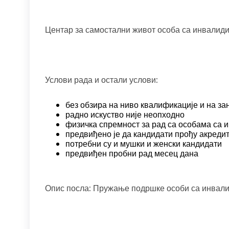
Центар за самостални живот особа са инвалид
Услови рада и остали услови:
без обзира на ниво квалификације и на з
радно искуство није неопходно
физичка спремност за рад са особама са 
предвиђено је да кандидати прођу акредит
потребни су и мушки и женски кандидати
предвиђен пробни рад месец дана
Опис посла: Пружање подршке особи са инвали