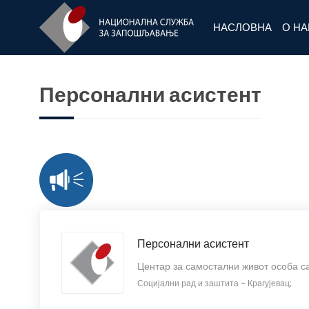
НАСЛОВНА
О Н
Персонални асистент
Персонални асистент
Центар за самостални живот особа с
Социјални рад и заштита
-
Крагујевац;