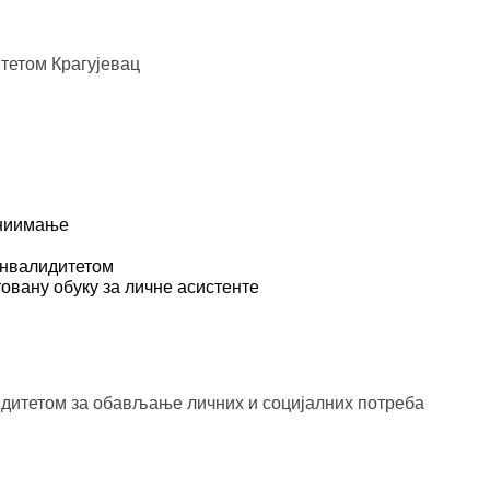
итетом Крагујевац
аниимање
инвалидитетом
овану обуку за личне асистенте
дитетом за обављање личних и социјалних потреба