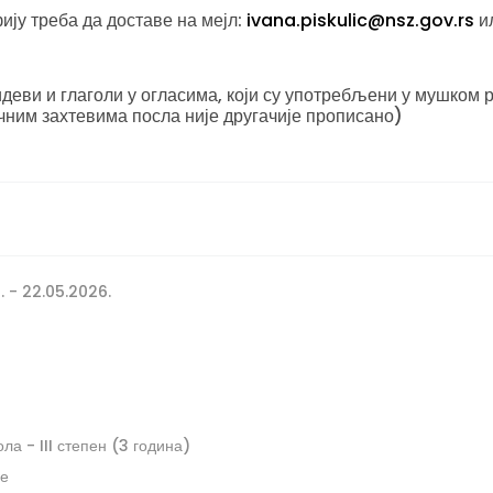
ју треба да доставе на мејл:
ivana.piskulic@nsz.gov.rs
ил
еви и глаголи у огласима, који су употребљени у мушком р
чним захтевима посла није другачије прописано)
. - 22.05.2026.
а - III степен (3 година)
ге