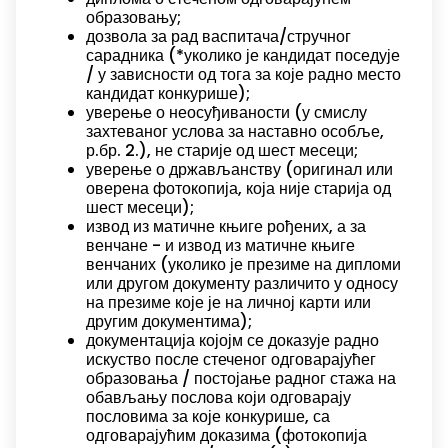
образовању;
дозвола за рад васпитача/стручног
сарадника (*уколико је кандидат поседује
/ у зависности од тога за које радно место
кандидат конкурише);
уверење о неосуђиваности (у смислу
захтеваног услова за наставно особље,
р.бр. 2.), не старије од шест месеци;
уверење о држављанству (оригинал или
оверена фотокопија, која није старија од
шест месеци);
извод из матичне књиге рођених, а за
венчане - и извод из матичне књиге
венчаних (уколико је презиме на дипломи
или другом документу различито у односу
на презиме које је на личној карти или
другим документима);
документација којојм се доказује радно
искуство после стеченог одговарајућег
образовања / постојање радног стажа на
обављању послова који одговарају
пословима за које конкурише, са
одговарајућим доказима (фотокопија