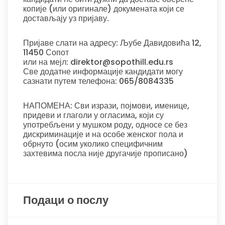
копије (или оригинале) докумената који се
достављају уз пријаву.
Пријаве слати на адресу: Љубе Давидовића 12,
11450 Сопот
или на мејл: direktor@sopothill.edu.rs
Све додатне информације кандидати могу
сазнати путем телефона: 065/8084335
НАПОМЕНА: Сви изрази, појмови, именице,
придеви и глаголи у огласима, који су
употребљени у мушком роду, односе се без
дискриминације и на особе женског пола и
обрнуто (осим уколико специфичним
захтевима посла није другачије прописано)
Подаци о послу