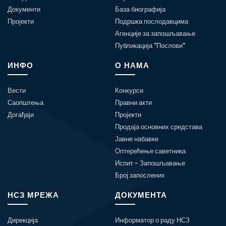
Документи
База биографија
Пројекти
Подршка послодавцима
Агенције за запошљавање
Публикација "Послови"
ИНФО
О НАМА
Вести
Конкурси
Саопштења
Правни акти
Догађаји
Пројекти
Продаја основних средстава
Јавне набавке
Оптерећење саветника
Испит - Запошљавање
Број запослених
НСЗ МРЕЖА
ДОКУМЕНТА
Дирекција
Информатор о раду НСЗ