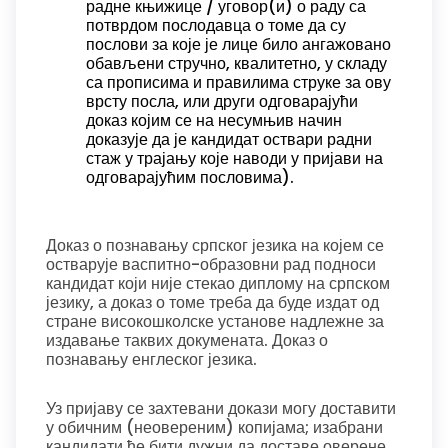
радне књижице / уговор(и) о раду са
потврдом послодавца о томе да су
послови за које је лице било ангажовано
обављени стручно, квалитетно, у складу
са прописима и правилима струке за ову
врсту посла, или други одговарајући
доказ којим се на несумњив начин
доказује да је кандидат оствари радни
стаж у трајању које наводи у пријави на
одговарајућим пословима).
Доказ о познавању српског језика на којем се
остварује васпитно-образовни рад подноси
кандидат који није стекао диплому на српском
језику, а доказ о томе треба да буде издат од
стране високошколске установе надлежне за
издавање таквих докумената. Доказ о
познавању енглеског језика.
Уз пријаву се захтевани докази могу доставити
у обичним (неовереним) копијама; изабрани
кандидати ће бити дужни да доставе оверене