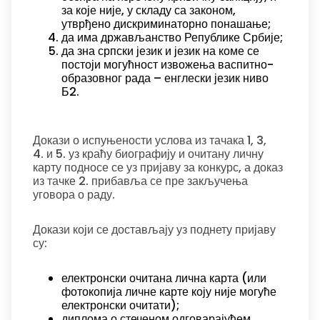
за које није, у складу са законом,
утврђено дискриминаторно понашање;
да има држављанство Републике Србије;
да зна српски језик и језик на коме се
постоји могућност извожења васпитно-
образовног рада – енглески језик ниво
Б2.
Докази о испуњености услова из тачака 1, 3,
4. и 5. уз краћу биографију и очитану личну
карту подносе се уз пријаву за конкурс, а доказ
из тачке 2. прибавља се пре закључења
уговора о раду.
Докази који се достављају уз поднету пријаву
су:
електронски очитана лична карта (или
фотокопија личне карте коју није могуће
електронски очитати);
диплома о стеченом одговарајућем