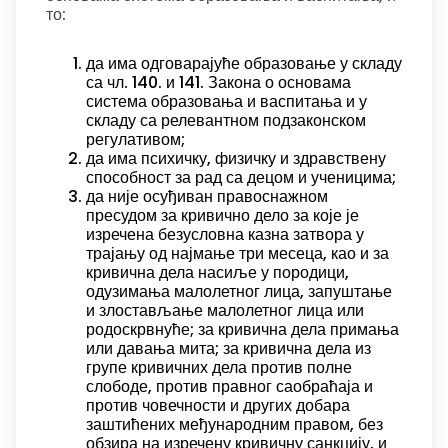
то:
да има одговарајуће образовање у складу
са чл. 140. и 141. Закона о основама
система образовања и васпитања и у
складу са релевантном подзаконском
регулативом;
да има психичку, физичку и здравствену
способност за рад са децом и ученицима;
да није осуђиван правоснажном
пресудом за кривично дело за које је
изречена безусловна казна затвора у
трајању од најмање три месеца, као и за
кривична дела насиље у породици,
одузимања малолетног лица, запуштање
и злостављање малолетног лица или
родоскрвнуће; за кривична дела примања
или давања мита; за кривична дела из
групе кривичних дела против полне
слободе, против правног саобраћаја и
против човечности и других добара
заштићених међународним правом, без
обзира на изречену кривичну санкцију, и