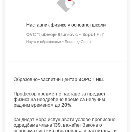
Наставник физике у основној школи
OVC "Ljubivoje Ršumović - Sopot Hill"
Наука и образовање
-
Београд-Сопот;
Образовно-васпитни центар SOPOT HILL
Професор предметне наставе за предмет
физика на неодређено време са непуним
радним временом до 20%.
Кандидат мора испуњавати услове прописане
одредбама члана 139. важећег Закона о
основама система образовања и васпитања, и