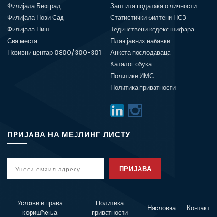
Филијала Београд
Заштита података о личности
Филијала Нови Сад
Статистички билтени НСЗ
Филијала Ниш
Јединствени кодекс шифара
Сва места
План јавних набавки
Позивни центар 0800/300-301
Анкета послодаваца
Каталог обука
Политике ИМС
Политика приватности
ПРИЈАВА НА МЕЈЛИНГ ЛИСТУ
ПРИЈАВА
Услoви и права
Политика
Насловна
Контакт
кoришћeња
приватности