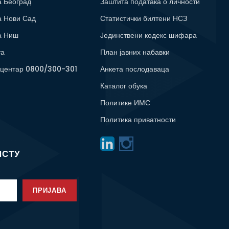
а Београд
Заштита података о личности
а Нови Сад
Статистички билтени НСЗ
а Ниш
Јединствени кодекс шифара
та
План јавних набавки
 центар 0800/300-301
Анкета послодаваца
Каталог обука
Политике ИМС
Политика приватности
ИСТУ
ПРИЈАВА