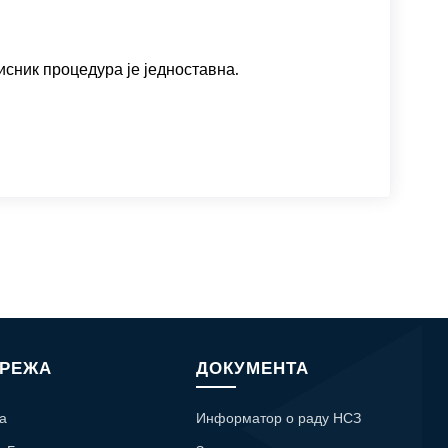
исник процедура је једноставна.
МРЕЖА
ДОКУМЕНТА
а
Информатор о раду НСЗ