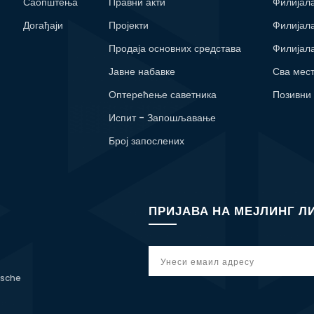
Саопштења
Правни акти
Филијал
Догађаји
Пројекти
Филијал
Продаја основних средстава
Филијал
Јавне набавке
Сва мес
Оптерећење саветника
Позивни
Испит - Запошљавање
Број запослених
ПРИЈАВА НА МЕЈЛИНГ Л
tsche