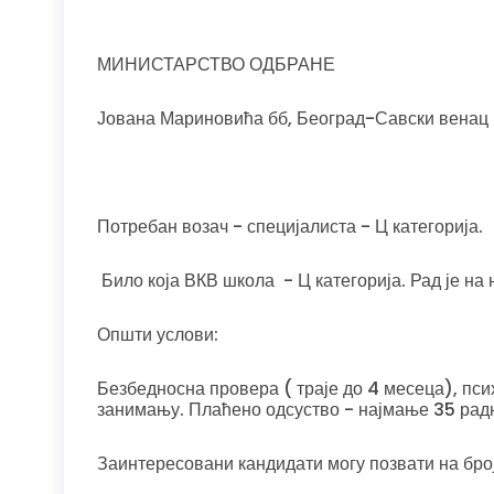
МИНИСТАРСТВО ОДБРАНЕ
Јована Мариновића бб, Београд-Савски венац
Потребан возач - специјалиста - Ц категорија.
Било која ВКВ школа - Ц категорија. Рад је на
Општи услови:
Безбедносна провера ( траје до 4 месеца), пси
занимању. Плаћено одсуство - најмање 35 радн
Заинтересовани кандидати могу позвати на бро