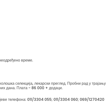
 неодређено време.
холошка селекција, лекарски преглед. Пробни рад у трајању
их дана. Плата - 86 000 + додаци.
јеве телефона: 011/3304 055; 011/3304 060; 069/1270420