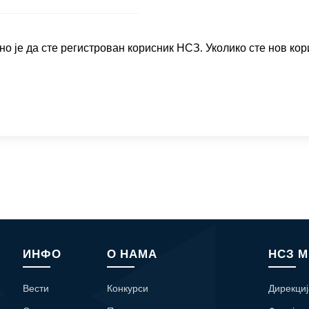
о је да сте регистрован корисник НСЗ. Уколико сте нов кор
ИНФО
О НАМА
НСЗ 
Вести
Конкурси
Дирекциј