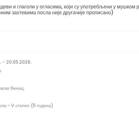
еви и глаголи у огласима, који су употребљени у мушком р
чним захтевима посла није другачије прописано)
. - 20.05.2026.
о
вски Венац;
ла - V степен (5 година)