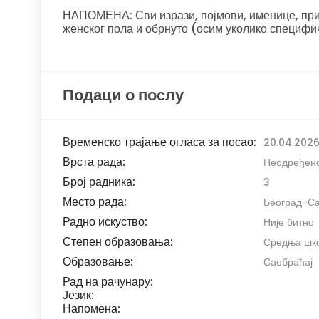
НАПОМЕНА: Сви изрази, појмови, именице, прид
женског пола и обрнуто (осим уколико специфи
Подаци о послу
Временско трајање огласа за посао:
20.04.2026
Врста рада:
Неодређен
Број радника:
3
Место рада:
Београд-Са
Радно искуство:
Није битно
Степен образовања:
Средња шко
Образовање:
Саобраћај
Рад на рачунару:
Језик:
Напомена: