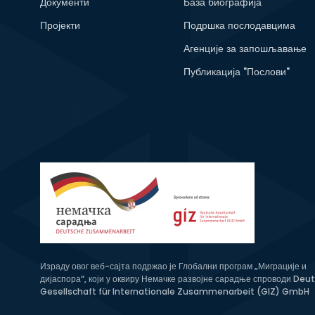
Документи
База биографија
Пројекти
Подршка послодавцима
Агенције за запошљавање
Публикација "Послови"
Израду овог веб-сајта подржао је Глобални програм „Миграције и
дијаспора“, који у оквиру Немачке развојне сарадње спроводи Deu
Gesellschaft für Internationale Zusammenarbeit (GIZ) GmbH