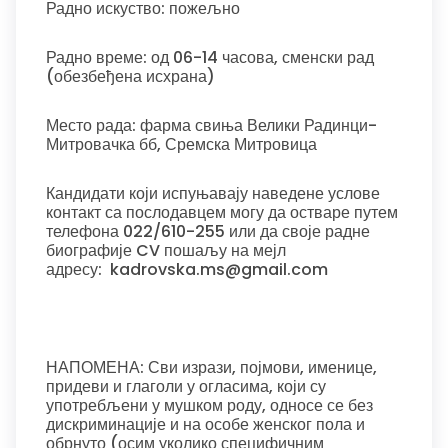
Радно искуство: пожељно
Радно време: од 06-14 часова, сменски рад
(обезбеђена исхрана)
Место рада: фарма свиња Велики Радинци-
Митровачка бб, Сремска Митровица
Кандидати који испуњавају наведене услове
контакт са послодавцем могу да остваре путем
телефона 022/610-255 или да своје радне
биографије CV пошаљу на мејл
адресу: kadrovska.ms@gmail.com
НАПОМЕНА: Сви изрази, појмови, именице,
придеви и глаголи у огласима, који су
употребљени у мушком роду, односе се без
дискриминације и на особе женског пола и
обрнуто (осим уколико специфичним