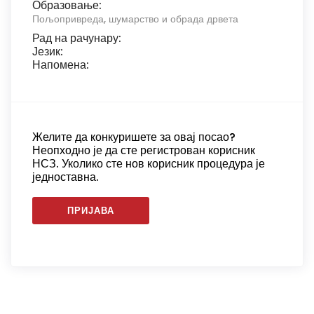
Образовање:
Пољопривреда, шумарство и обрада дрвета
Рад на рачунару:
Језик:
Напомена:
Желите да конкуришете за овај посао?
Неопходно је да сте регистрован корисник
НСЗ. Уколико сте нов корисник процедура је
једноставна.
ПРИЈАВА