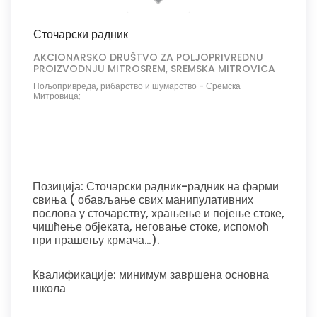
Сточарски радник
AKCIONARSKO DRUŠTVO ZA POLJOPRIVREDNU
PROIZVODNJU MITROSREM, SREMSKA MITROVICA
Пољопривреда, рибарство и шумарство
-
Сремска
Митровица;
Позиција: Сточарски радник-радник на фарми
свиња ( обављање свих манипулативних
послова у сточарству, храњење и појење стоке,
чишћење објеката, неговање стоке, испомоћ
при прашењу крмача…).
Квалификације: минимум завршена основна
школа