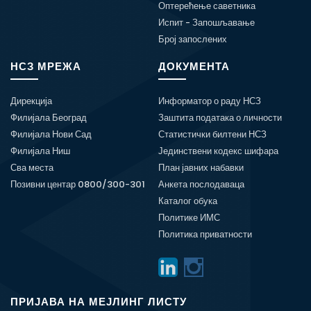
Оптерећење саветника
Испит - Запошљавање
Број запослених
НСЗ МРЕЖА
ДОКУМЕНТА
Дирекција
Информатор о раду НСЗ
Филијала Београд
Заштита података о личности
Филијала Нови Сад
Статистички билтени НСЗ
Филијала Ниш
Јединствени кодекс шифара
Сва места
План јавних набавки
Позивни центар 0800/300-301
Анкета послодаваца
Каталог обука
Политике ИМС
Политика приватности
ПРИЈАВА НА МЕЈЛИНГ ЛИСТУ