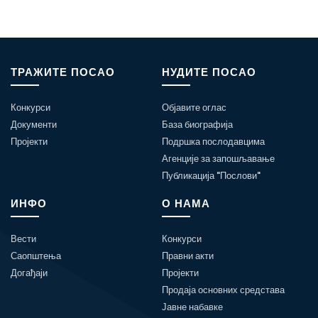
ТРАЖИТЕ ПОСАО
НУДИТЕ ПОСАО
Конкурси
Објавите оглас
Документи
База биографија
Пројекти
Подршка послодавцима
Агенције за запошљавање
Публикација "Послови"
ИНФО
О НАМА
Вести
Конкурси
Саопштења
Правни акти
Догађаји
Пројекти
Продаја основних средстава
Јавне набавке