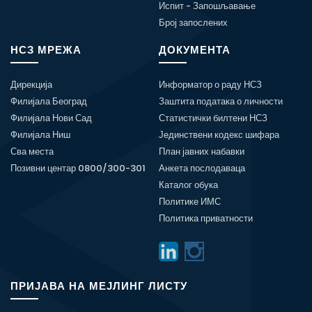
Испит - Запошљавање
Број запослених
НСЗ МРЕЖА
ДОКУМЕНТА
Дирекција
Информатор о раду НСЗ
Филијала Београд
Заштита података о личности
Филијала Нови Сад
Статистички билтени НСЗ
Филијала Ниш
Јединствени кодекс шифара
Сва места
План јавних набавки
Позивни центар 0800/300-301
Анкета послодаваца
Каталог обука
Политике ИМС
Политика приватности
ПРИЈАВА НА МЕЈЛИНГ ЛИСТУ