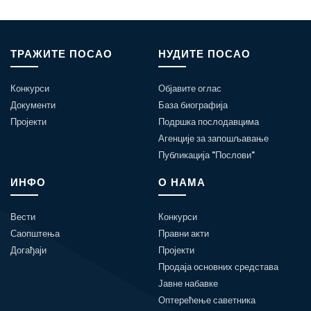
ТРАЖИТЕ ПОСАО
НУДИТЕ ПОСАО
Конкурси
Објавите оглас
Документи
База биографија
Пројекти
Подршка послодавцима
Агенције за запошљавање
Публикација "Послови"
ИНФО
О НАМА
Вести
Конкурси
Саопштења
Правни акти
Догађаји
Пројекти
Продаја основних средстава
Јавне набавке
Оптерећење саветника