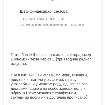
Шеф финансијског сектора
ЈП КОМУНАЛАЦ НОВИ БЕЧЕЈ
Економија, финансије и осигурање
-
Нови Бечеј;
Потребан је Шеф финансијског сектора, смер
Економски техничар са 3 (три) године радног
искуства.
НАПОМЕНА: Сви изрази, појмови, именице,
придеви и глаголи у огласима, који су
употребљени у мушком роду, односе се без
дискриминације и на особе женског пола и
обрнуто (осим уколико специфичним
захтевима посла није другачије прописано)