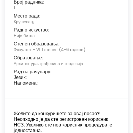
Број радника:
1
Место рада:
Крушевац;
Радно искуство:
Није битно
Степен образовања:
Факултет - VII1 степен (4-6 године)
Образовање:
Архитектура, грађевина и геодезија
Рад на рачунару:
Језик:
Напомена:
Желите да конкуришете за овај посао?
Неопходно је да сте регистрован корисник
НСЗ. Уколико сте нов корисник процедура је
једноставна.