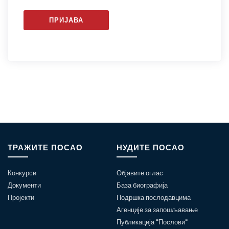
ПРИЈАВА
ТРАЖИТЕ ПОСАО
НУДИТЕ ПОСАО
Конкурси
Објавите оглас
Документи
База биографија
Пројекти
Подршка послодавцима
Агенције за запошљавање
Публикација "Послови"