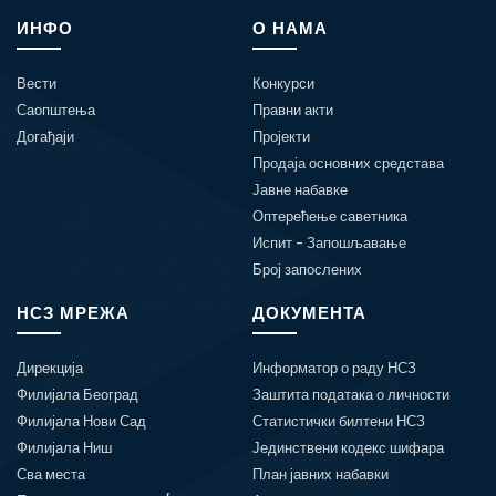
ИНФО
О НАМА
Вести
Конкурси
Саопштења
Правни акти
Догађаји
Пројекти
Продаја основних средстава
Јавне набавке
Оптерећење саветника
Испит - Запошљавање
Број запослених
НСЗ МРЕЖА
ДОКУМЕНТА
Дирекција
Информатор о раду НСЗ
Филијала Београд
Заштита података о личности
Филијала Нови Сад
Статистички билтени НСЗ
Филијала Ниш
Јединствени кодекс шифара
Сва места
План јавних набавки