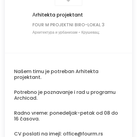
Аrhitekta projektant
FOUR M PROJEKTNI BIRO-LOKAL 3
Архитектура и урбанизам
-
Крушевац;
Našem timu je potreban Arhitekta
projektant.
Potrebno je poznavanje i rad u programu
Archicad.
Radno vreme: ponedeljak-petak od 08 do
16 časova.
CV poslati na imejl: office@fourm.rs