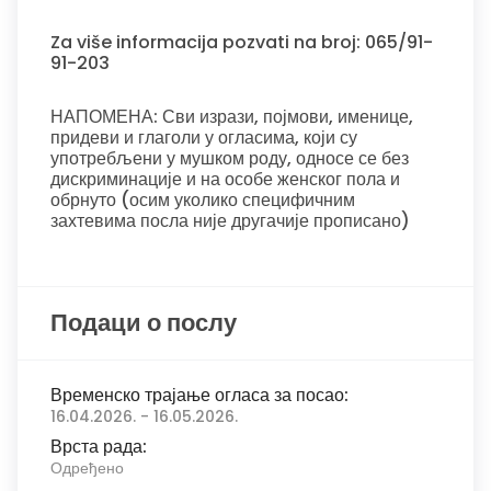
Za više informacija pozvati na broj: 065/91-
91-203
НАПОМЕНА: Сви изрази, појмови, именице,
придеви и глаголи у огласима, који су
употребљени у мушком роду, односе се без
дискриминације и на особе женског пола и
обрнуто (осим уколико специфичним
захтевима посла није другачије прописано)
Подаци о послу
Временско трајање огласа за посао:
16.04.2026. - 16.05.2026.
Врста рада:
Одређено