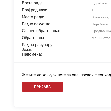
Врста рада:
Одређено
Број радника:
1
Место рада:
Зрењанин;
Радно искуство:
Није битно
Степен образовања:
Средња школ
Образовање:
Машинство
Рад на рачунару:
Језик:
Напомена:
Желите да конкуришете за овај посао? Неопходн
ПРИЈАВА