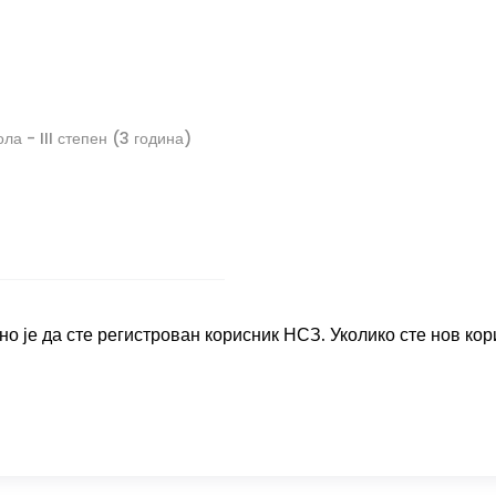
а - III степен (3 година)
о је да сте регистрован корисник НСЗ. Уколико сте нов кор