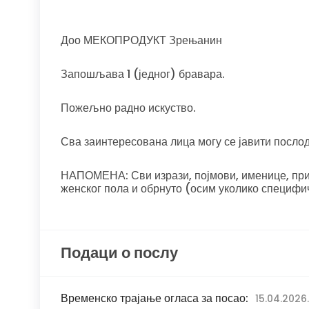
Доо МЕКОПРОДУКТ Зрењанин
Запошљава 1 (једног) бравара.
Пожељно радно искуство.
Сва заинтересована лица могу се јавити посло
НАПОМЕНА: Сви изрази, појмови, именице, прид
женског пола и обрнуто (осим уколико специфи
Подаци о послу
Временско трајање огласа за посао:
15.04.2026.