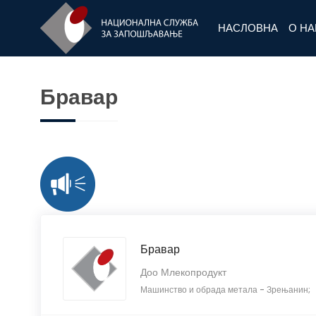
НАСЛОВНА
О Н
Бравар
Бравар
Доо Млекопродукт
Машинство и обрада метала
-
Зрењанин;