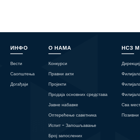
ИНФО
О НАМА
НСЗ 
Вести
Конкурси
Дирекциј
Саопштења
Правни акти
Филијал
Догађаји
Пројекти
Филијал
Продаја основних средстава
Филијал
Јавне набавке
Сва мес
Оптерећење саветника
Позивни
Испит - Запошљавање
Број запослених