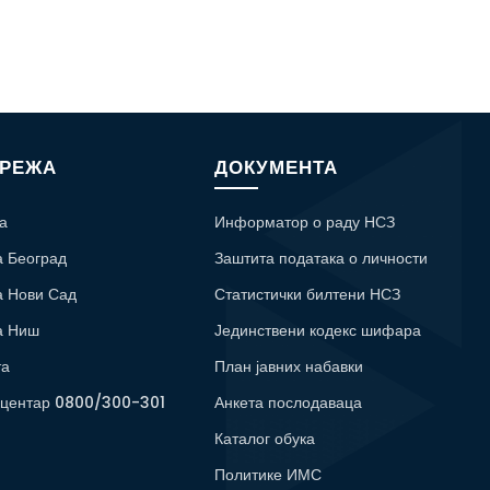
МРЕЖА
ДОКУМЕНТА
а
Информатор о раду НСЗ
а Београд
Заштита података о личности
а Нови Сад
Статистички билтени НСЗ
а Ниш
Јединствени кодекс шифара
та
План јавних набавки
 центар 0800/300-301
Анкета послодаваца
Каталог обука
Политике ИМС