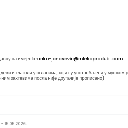
давцу на имејл:
branka-janosevic@mlekoprodukt.com
еви и глаголи у огласима, који су употребљени у мушком р
чним захтевима посла није другачије прописано)
 - 15.05.2026.