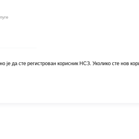
луге
о је да сте регистрован корисник НСЗ. Уколико сте нов кор