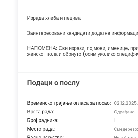
Израда хлеба и пецива
Заинтересовани кандидати додатне информаци
НАПОМЕНА: Сви изрази, појмови, именице, прид
женског пола и обрнуто (осим уколико специфи
Подаци о послу
Временско трајање огласа за посао:
02.12.2025.
Врста рада:
Одређено
Број радника:
1
Место рада:
Смедерево
Радно искуство:
Није битно