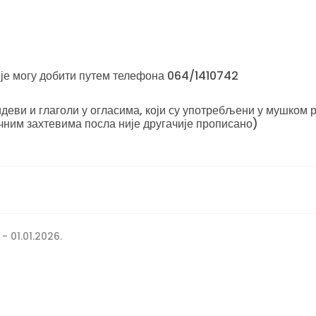
је могу добити путем телефона 064/1410742
еви и глаголи у огласима, који су употребљени у мушком р
чним захтевима посла није другачије прописано)
 - 01.01.2026.
;