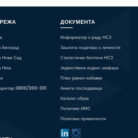
МРЕЖА
ДОКУМЕНТА
а
Информатор о раду НСЗ
а Београд
Заштита података о личности
а Нови Сад
Статистички билтени НСЗ
а Ниш
Јединствени кодекс шифара
та
План јавних набавки
 центар 0800/300-301
Анкета послодаваца
Каталог обука
Политике ИМС
Политика приватности