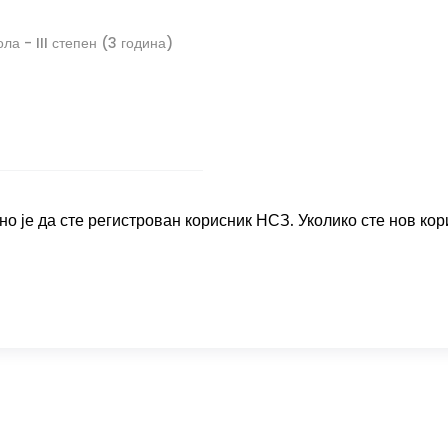
а - III степен (3 година)
о је да сте регистрован корисник НСЗ. Уколико сте нов кор