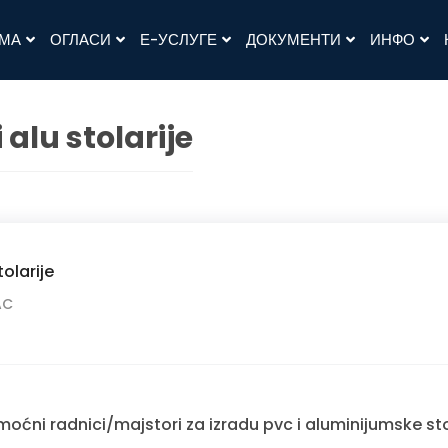
АМА
ОГЛАСИ
Е-УСЛУГЕ
ДОКУМЕНТИ
ИНФО
 alu stolarije
tolarije
AC
oćni radnici/majstori za izradu pvc i aluminijumske sto