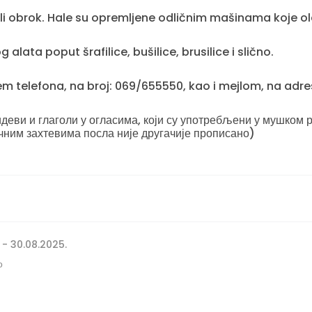
pli obrok. Hale su opremljene odličnim mašinama koje o
alata poput šrafilice, bušilice, brusilice i slično.
tem telefona, na broj: 069/655550, kao i mejlom, na a
еви и глаголи у огласима, који су употребљени у мушком р
чним захтевима посла није другачије прописано)
 - 30.08.2025.
о