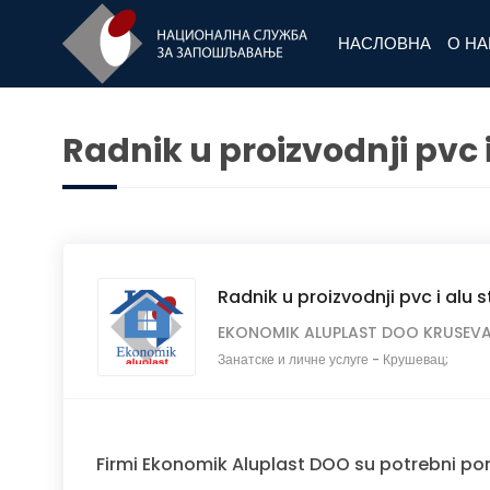
НАСЛОВНА
О Н
Radnik u proizvodnji pvc i
Radnik u proizvodnji pvc i alu s
EKONOMIK ALUPLAST DOO KRUSEV
Занатске и личне услуге
-
Крушевац;
Firmi Ekonomik Aluplast DOO su potrebni pom