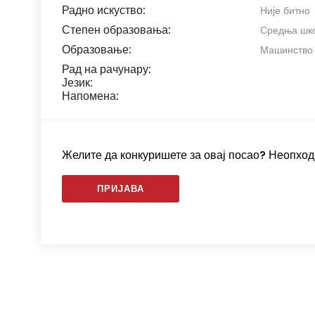
Радно искуство:
Није битно
Степен образовања:
Средња школ
Образовање:
Машинство
Рад на рачунару:
Језик:
Напомена:
Желите да конкуришете за овај посао? Неопходн
ПРИЈАВА