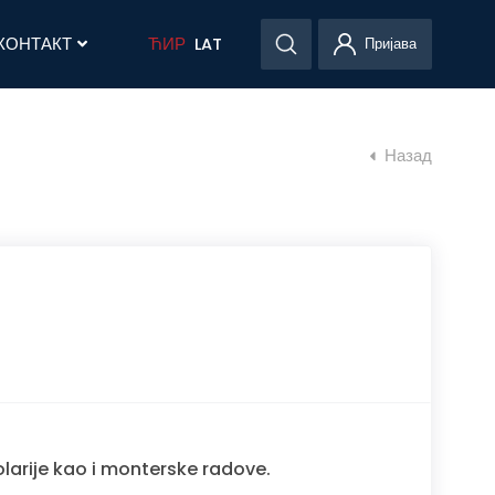
КОНТАКТ
ЋИР
LAT
Пријава
Назад
larije kao i monterske radove.