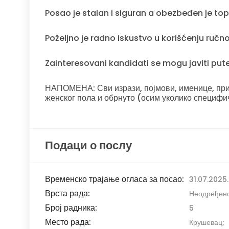
Posao je stalan i siguran a obezbeđen je to
Poželjno je radno iskustvo u korišćenju ručnog 
Zainteresovani kandidati se mogu javiti pu
НАПОМЕНА: Сви изрази, појмови, именице, прид
женског пола и обрнуто (осим уколико специфи
Подаци о послу
Временско трајање огласа за посао:
31.07.2025.
Врста рада:
Неодређен
Број радника:
5
Место рада:
Крушевац;