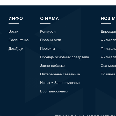
ИНФО
О НАМА
НСЗ 
Вести
Конкурси
Дирекциј
Саопштења
Правни акти
Филијал
Догађаји
Пројекти
Филијал
Продаја основних средстава
Филијал
Јавне набавке
Сва мес
Оптерећење саветника
Позивни
Испит - Запошљавање
Број запослених