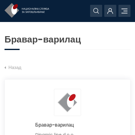
Бравар-варилац
Назад
Бравар-варилац
Dinamic line d.o.o.