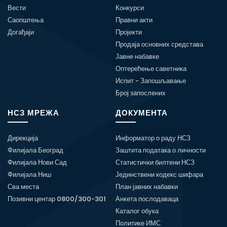
Вести
Конкурси
Саопштења
Правни акти
Догађаји
Пројекти
Продаја основних средстава
Јавне набавке
Оптерећење саветника
Испит - Запошљавање
Број запослених
НСЗ МРЕЖА
ДОКУМЕНТА
Дирекција
Информатор о раду НСЗ
Филијала Београд
Заштита података о личности
Филијала Нови Сад
Статистички билтени НСЗ
Филијала Ниш
Јединствени кодекс шифара
Сва места
План јавних набавки
Позивни центар 0800/300-301
Анкета послодаваца
Каталог обука
Политике ИМС