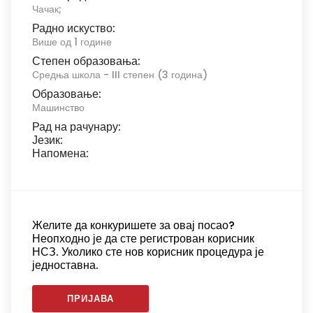
Чачак;
Радно искуство:
Више од 1 године
Степен образовања:
Средња школа - III степен (3 година)
Образовање:
Машинство
Рад на рачунару:
Језик:
Напомена:
Желите да конкуришете за овај посао?
Неопходно је да сте регистрован корисник
НСЗ. Уколико сте нов корисник процедура је
једноставна.
ПРИЈАВА