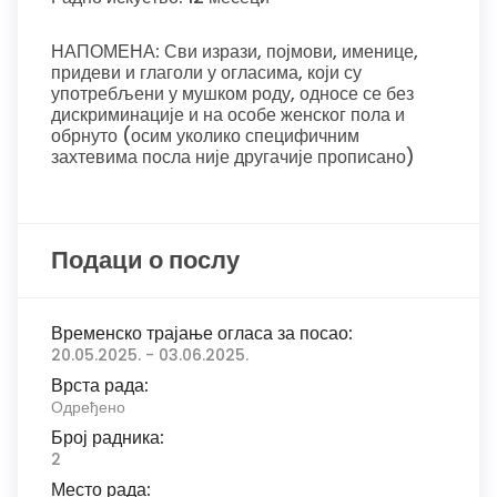
НАПОМЕНА: Сви изрази, појмови, именице,
придеви и глаголи у огласима, који су
употребљени у мушком роду, односе се без
дискриминације и на особе женског пола и
обрнуто (осим уколико специфичним
захтевима посла није другачије прописано)
Подаци о послу
Временско трајање огласа за посао:
20.05.2025. - 03.06.2025.
Врста рада:
Одређено
Број радника:
2
Место рада: