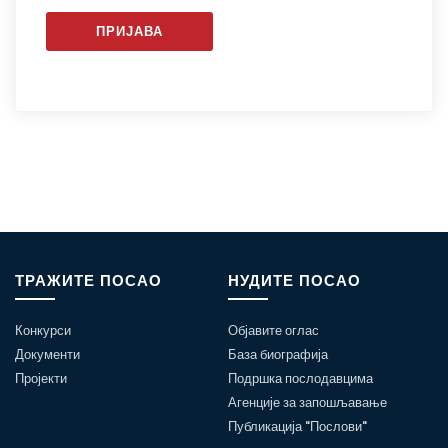
ПРИЈАВА
ТРАЖИТЕ ПОСАО
НУДИТЕ ПОСАО
Конкурси
Објавите оглас
Документи
База биографија
Пројекти
Подршка послодавцима
Агенције за запошљавање
Публикација "Послови"