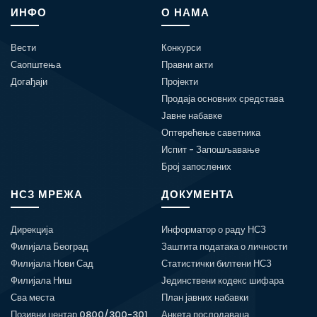
ИНФО
О НАМА
Вести
Конкурси
Саопштења
Правни акти
Догађаји
Пројекти
Продаја основних средстава
Јавне набавке
Оптерећење саветника
Испит - Запошљавање
Број запослених
НСЗ МРЕЖА
ДОКУМЕНТА
Дирекција
Информатор о раду НСЗ
Филијала Београд
Заштита података о личности
Филијала Нови Сад
Статистички билтени НСЗ
Филијала Ниш
Јединствени кодекс шифара
Сва места
План јавних набавки
Позивни центар 0800/300-301
Анкета послодаваца