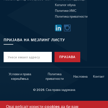
Каталог обука
Политике ИМС
Политика приватности
ПРИЈАВА НА МЕЈЛИНГ ЛИСТУ
ПРИЈАВА
Услoви и права
Политика
Насловна
Контакт
кoришћeња
приватности
© 2026. Сва права задржана
Овај вебсајт користи cookies да би вам