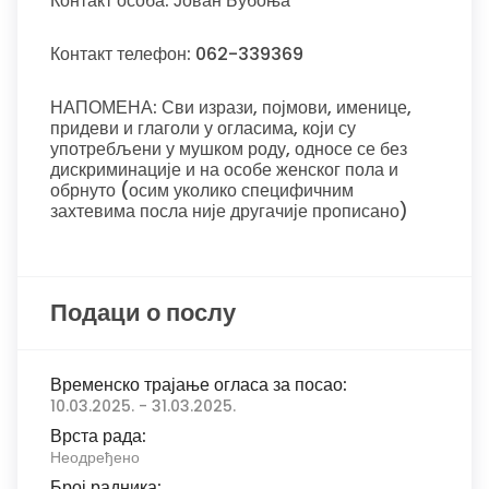
Контакт особа: Јован Бубоња
Контакт телефон: 062-339369
НАПОМЕНА: Сви изрази, појмови, именице,
придеви и глаголи у огласима, који су
употребљени у мушком роду, односе се без
дискриминације и на особе женског пола и
обрнуто (осим уколико специфичним
захтевима посла није другачије прописано)
Подаци о послу
Временско трајање огласа за посао:
10.03.2025. - 31.03.2025.
Врста рада:
Неодређено
Број радника: