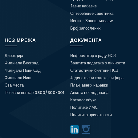
Јавне набавке
Оптерећење саветника
Испит - Запошљавање
Број запослених
НСЗ МРЕЖА
ДОКУМЕНТА
Дирекција
Информатор о раду НСЗ
Филијала Београд
Заштита података о личности
Филијала Нови Сад
Статистички билтени НСЗ
Филијала Ниш
Јединствени кодекс шифара
Сва места
План јавних набавки
Позивни центар 0800/300-301
Анкета послодаваца
Каталог обука
Политике ИМС
Политика приватности