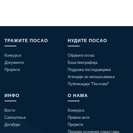
ТРАЖИТЕ ПОСАО
НУДИТЕ ПОСАО
Конкурси
Објавите оглас
Документи
База биографија
Пројекти
Подршка послодавцима
Агенције за запошљавање
Публикација "Послови"
ИНФО
О НАМА
Вести
Конкурси
Саопштења
Правни акти
Догађаји
Пројекти
Продаја основних средстава