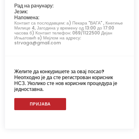
Рад на рачунару:
Језик:
Напомена:
Контакт са послодавцем: а) Пекара "ВАГА" , Кнегиње
Милице 4, Јагодина у времену од 13:00 до 17:00
часова б) Контакт телефон: 069/1122500 Дејан
Игњатовић в) Мејлом на адресу:
strvaga@gmail.com
Желите да конкуришете за овај посао?
Неопходно је да сте регистрован корисник
НСЗ. Уколико сте нов корисник процедура је
једноставна.
ПРИЈАВА