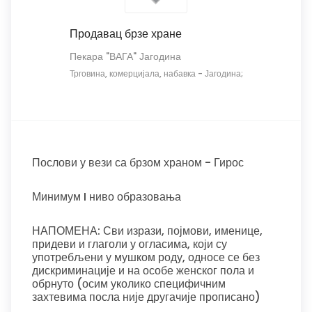
Продавац брзе хране
Пекара "ВАГА" Јагодина
Трговина, комерцијала, набавка
-
Јагодина;
Послови у вези са брзом храном - Гирос
Минимум I ниво образовања
НАПОМЕНА: Сви изрази, појмови, именице,
придеви и глаголи у огласима, који су
употребљени у мушком роду, односе се без
дискриминације и на особе женског пола и
обрнуто (осим уколико специфичним
захтевима посла није другачије прописано)