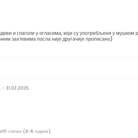
еви и глаголи у огласима, који су употребљени у мушком р
чним захтевима посла није другачије прописано)
 - 31.03.2025.
VII1 степен (4-6 године)