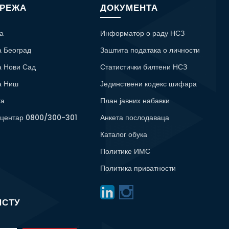
МРЕЖА
ДОКУМЕНТА
а
Информатор о раду НСЗ
а Београд
Заштита података о личности
а Нови Сад
Статистички билтени НСЗ
а Ниш
Јединствени кодекс шифара
та
План јавних набавки
 центар 0800/300-301
Анкета послодаваца
Каталог обука
Политике ИМС
Политика приватности
ИСТУ