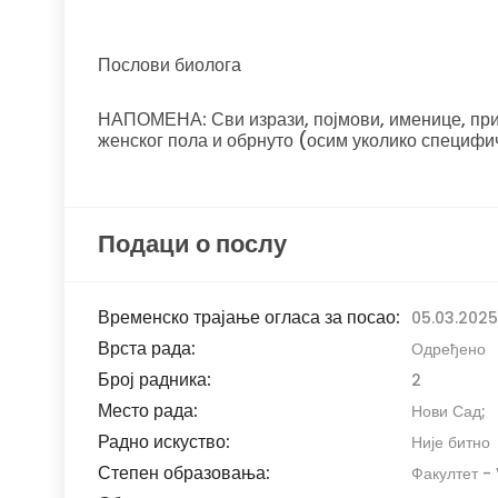
Послови биолога
НАПОМЕНА: Сви изрази, појмови, именице, прид
женског пола и обрнуто (осим уколико специфи
Подаци о послу
Временско трајање огласа за посао:
05.03.2025.
Врста рада:
Одређено
Број радника:
2
Место рада:
Нови Сад;
Радно искуство:
Није битно
Степен образовања:
Факултет - 