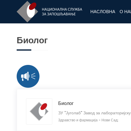
НАСЛОВНА
О Н
Биолог
Биолог
ЗУ "Југолаб" Завод за лабораторијску
Здравство и фармација
-
Нови Сад;