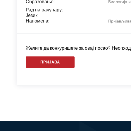
Образовање:
Биологија и
Рад на рачунару:
Језик:
Напомена:
Пријављива
Желите да конкуришете за овај посао? Неопходн
ПРИЈАВА