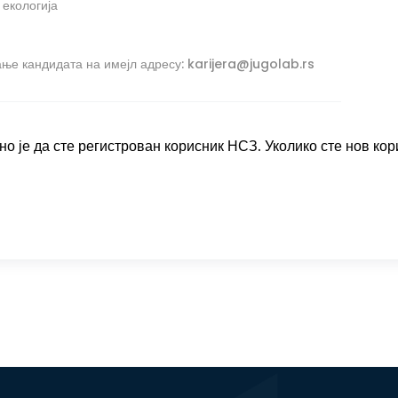
 екологија
ње кандидата на имејл адресу: karijera@jugolab.rs
о је да сте регистрован корисник НСЗ. Уколико сте нов кор