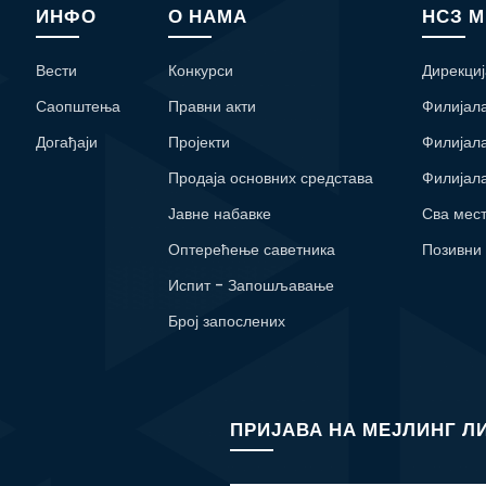
ИНФО
О НАМА
НСЗ 
Вести
Конкурси
Дирекциј
Саопштења
Правни акти
Филијал
Догађаји
Пројекти
Филијал
Продаја основних средстава
Филијал
Јавне набавке
Сва мес
Оптерећење саветника
Позивни
Испит - Запошљавање
Број запослених
ПРИЈАВА НА МЕЈЛИНГ Л