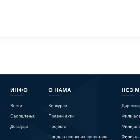
ИНФО
О НАМА
НСЗ 
Вести
Конкурси
Дирекциј
Саопштења
Правни акти
Филијал
Догађаји
Пројекти
Филијал
Продаја основних средстава
Филијал