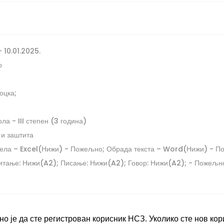
- 10.01.2025.
о
оцка;
а - III степен (3 година)
 и заштита
ела – Excel(Нижи) - Пожељно;
Обрада текста – Word(Нижи) - П
Читање: Нижи(A2); Писање: Нижи(A2); Говор: Нижи(A2); - Пожељн
о је да сте регистрован корисник НСЗ. Уколико сте нов кор