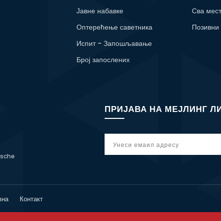
Јавне набавке
Сва мес
Оптерећење саветника
Позивни
Испит - Запошљавање
Број запослених
ПРИЈАВА НА МЕЈЛИНГ Л
tsche
вна
Контакт