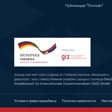
Публикација "Послови"
Израду овог веб-сајта подржао је Глобални програм „Миграције и
дијаспора“, који у оквиру Немачке развојне сарадње спроводи Deu
Gesellschaft für Internationale Zusammenarbeit (GIZ) GmbH
Услoви и права кoришћeња
Политика приватности
Насло