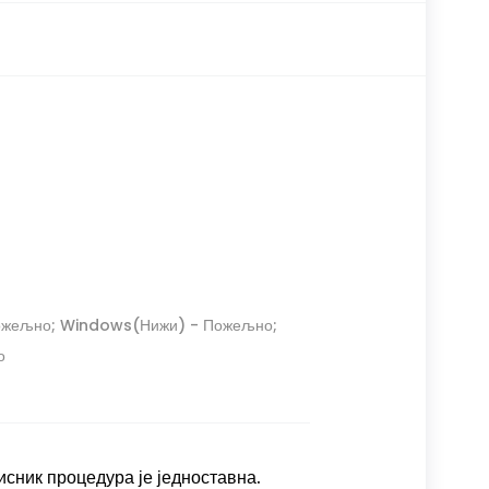
ожељно;
Windows(Нижи) - Пожељно;
о
исник процедура је једноставна.