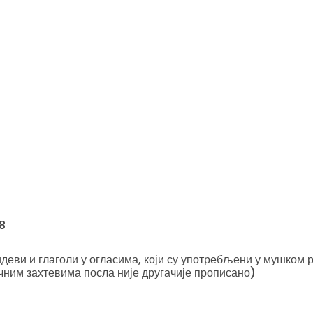
8
еви и глаголи у огласима, који су употребљени у мушком р
чним захтевима посла није другачије прописано)