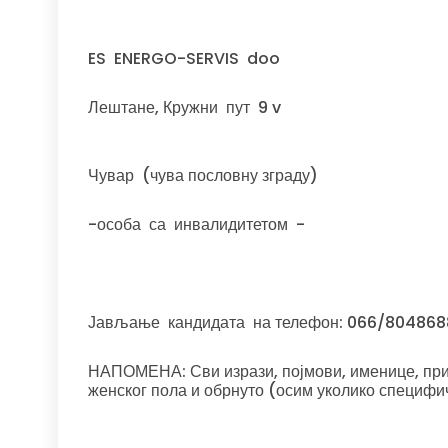
ES ENERGO-SERVIS doo
Лештане, Кружни пут 9 v
Чувар (чува пословну зграду)
-особа са инвалидитетом -
Јављање кандидата на телефон: 066/804868
НАПОМЕНА: Сви изрази, појмови, именице, прид
женског пола и обрнуто (осим уколико специфи