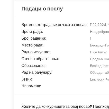
Подаци о послу
Временско трајање огласа за посао:
11.12.2024. 
Врста рада:
Неодређен
Број радника:
1
Место рада:
Београд-Гр
Радно искуство:
Није битно
Степен образовања:
Средња школ
Образовање:
Безбедност
Рад на рачунару:
Обрада таб
Језик:
Енглески: 
Напомена:
Желите да конкуришете за овај посао? Неопходн