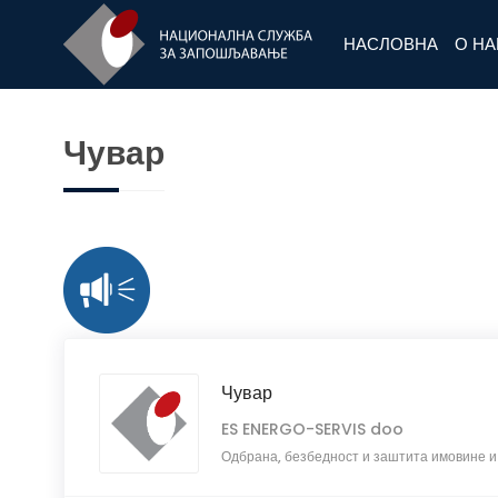
НАСЛОВНА
О Н
Чувар
Чувар
ES ENERGO-SERVIS doo
Одбрана, безбедност и заштита имовине и