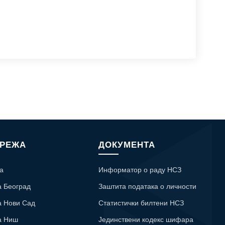
МРЕЖА
ДОКУМЕНТА
а
Информатор о раду НСЗ
а Београд
Заштита података о личности
а Нови Сад
Статистички билтени НСЗ
а Ниш
Јединствени кодекс шифара