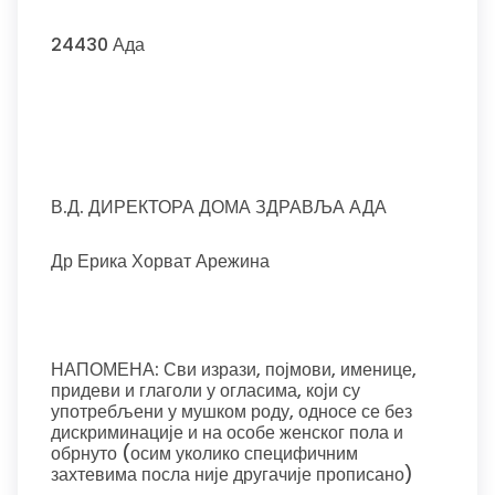
24430 Ада
В.Д. ДИРЕКТОРА ДОМА ЗДРАВЉА АДА
Др Ерика Хорват Арежина
НАПОМЕНА: Сви изрази, појмови, именице,
придеви и глаголи у огласима, који су
употребљени у мушком роду, односе се без
дискриминације и на особе женског пола и
обрнуто (осим уколико специфичним
захтевима посла није другачије прописано)