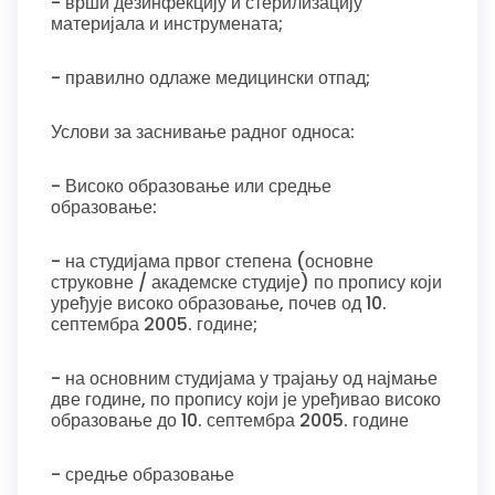
- врши дезинфекцију и стерилизацију
материјала и инструмената;
- правилно одлаже медицински отпад;
Услови за заснивање радног односа:
- Високо образовање или средње
образовање:
- на студијама првог степена (основне
струковне / академске студије) по пропису који
уређује високо образовање, почев од 10.
септембра 2005. године;
- на основним студијама у трајању од најмање
две године, по пропису који је уређивао високо
образовање до 10. септембра 2005. године
- средње образовање