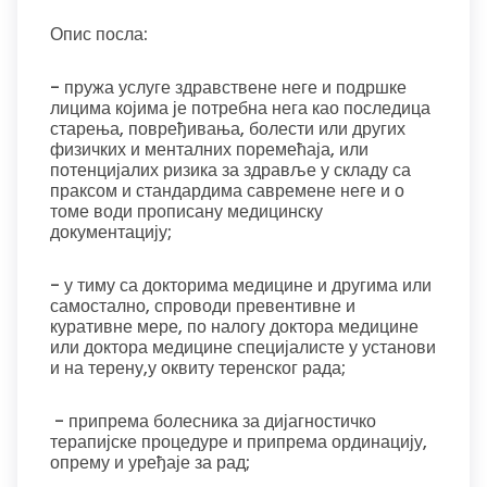
Опис посла:
- пружа услуге здравствене неге и подршке
лицима којима је потребна нега као последица
старења, повређивања, болести или других
физичких и менталних поремећаја, или
потенцијалих ризика за здравље у складу са
праксом и стандардима савремене неге и о
томе води прописану медицинску
документацију;
- у тиму са докторима медицине и другима или
самостално, спроводи превентивне и
куративне мере, по налогу доктора медицине
или доктора медицине специјалисте у установи
и на терену,у оквиту теренског рада;
- припрема болесника за дијагностичко
терапијске процедуре и припрема ординацију,
опрему и уређаје за рад;