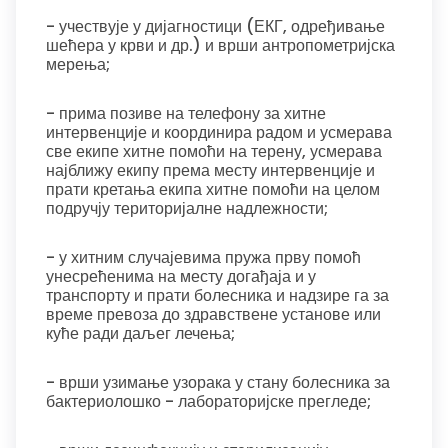
- учествује у дијагностици (ЕКГ, одређивање
шећера у крви и др.) и врши антропометријска
мерења;
- прима позиве на телефону за хитне
интервенције и координира радом и усмерава
све екипе хитне помоћи на терену, усмерава
најближу екипу према месту интервенције и
прати кретања екипа хитне помоћи на целом
подручју територијалне надлежности;
- у хитним случајевима пружа прву помоћ
унесрећенима на месту догађаја и у
транспорту и прати болесника и надзире га за
време превоза до здравствене установе или
куће ради даљег лечења;
- врши узимање узорака у стану болесника за
бактериолошко - лабораторијске прегледе;