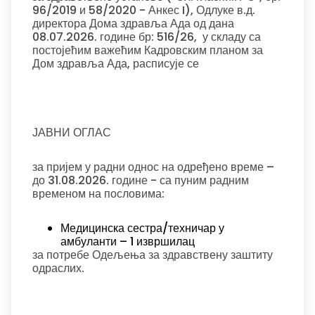
96/2019 и 58/2020 - Анкес I), Одлуке в.д.
директора Дома здравља Ада од дана
08.07.2026. године бр: 516/26, у складу са
постојећим важећим Кадровским планом за
Дом здравља Ада, расписује се
ЈАВНИ ОГЛАС
за пријем у радни однос на одређено време –
до 31.08.2026. године - са пуним радним
временом на пословима:
Медицинска сестра/техничар у
амбуланти – 1 извршилац
за потребе Одељења за здравствену заштиту
одраслих.