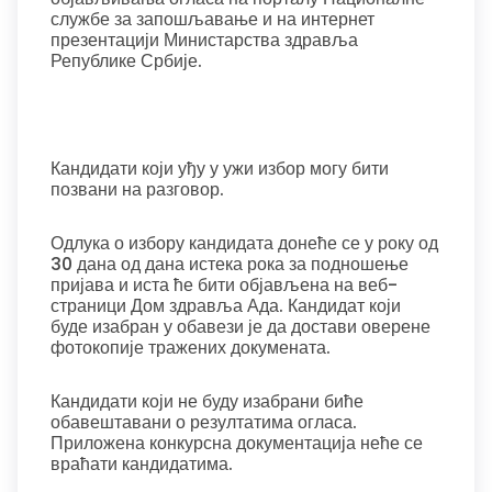
службе за запошљавање и на интернет
презентацији Министарства здравља
Републике Србије.
Кандидати који уђу у ужи избор могу бити
позвани на разговор.
Одлука о избору кандидата донеће се у року од
30 дана од дана истека рока за подношење
пријава и иста ће бити објављена на веб-
страници Дом здравља Ада. Кандидат који
буде изабран у обавези је да достави оверене
фотокопије тражених докумената.
Кандидати који не буду изабрани биће
обавештавани о резултатима огласа.
Приложена конкурсна документација неће се
враћати кандидатима.