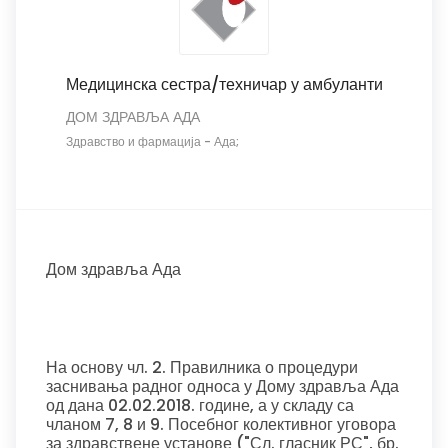
Медицинска сестра/техничар у амбуланти
ДОМ ЗДРАВЉА АДА
Здравство и фармација
-
Ада;
Дом здравља Ада
На основу чл. 2. Правилника о процедури
заснивања радног односа у Дому здравља Ада
од дана 02.02.2018. године, а у складу са
чланом 7, 8 и 9. Посебног колективног уговора
за здравствене установе ("Сл. гласник РС", бр.