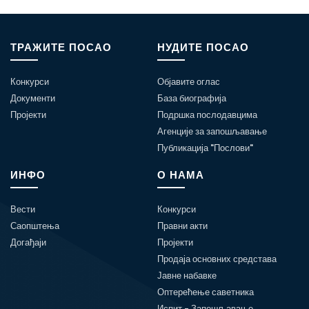
ТРАЖИТЕ ПОСАО
НУДИТЕ ПОСАО
Конкурси
Објавите оглас
Документи
База биографија
Пројекти
Подршка послодавцима
Агенције за запошљавање
Публикација "Послови"
ИНФО
О НАМА
Вести
Конкурси
Саопштења
Правни акти
Догађаји
Пројекти
Продаја основних средстава
Јавне набавке
Оптерећење саветника
Испит - Запошљавање