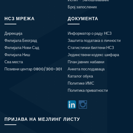
Број запослених
НСЗ МРЕЖА
ДОКУМЕНТА
Дирекција
Информатор о раду НСЗ
Филијала Београд
Заштита података о личности
Филијала Нови Сад
Статистички билтени НСЗ
Филијала Ниш
Јединствени кодекс шифара
Сва места
План јавних набавки
Позивни центар 0800/300-301
Анкета послодаваца
Каталог обука
Политике ИМС
Политика приватности
ПРИЈАВА НА МЕЈЛИНГ ЛИСТУ