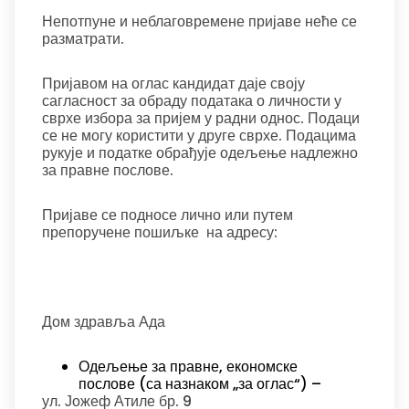
Непотпуне и неблаговремене пријаве неће се
разматрати.
Пријавом на оглас кандидат даје своју
сагласност за обраду података о личности у
сврхе избора за пријем у радни однос. Подаци
се не могу користити у друге сврхе. Подацима
рукује и податке обрађује одељење надлежно
за правне послове.
Пријаве се подносе лично или путем
препоручене пошиљке на адресу:
Дом здравља Ада
Одељење за правне, економске
послове (са назнаком „за оглас“) –
ул. Јожеф Атиле бр. 9