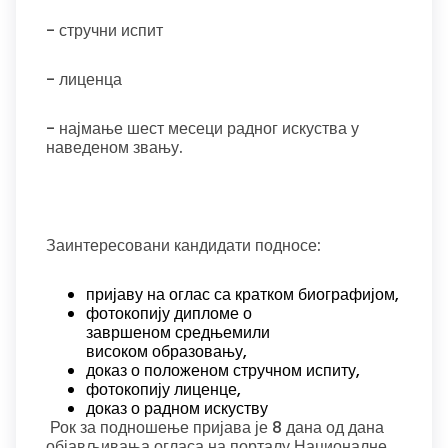
- стручни испит
- лиценца
- најмање шест месеци радног искуства у
наведеном звању.
Заинтересовани кандидати подносе:
пријаву на оглас са кратком биографијом,
фотокопију дипломе о
завршеном средњемили
високом образовању,
доказ о положеном стручном испиту,
фотокопију лиценце,
доказ о радном искуству
Рок за подношење пријава је 8 дана од дана
објављивања огласа на порталу Националне