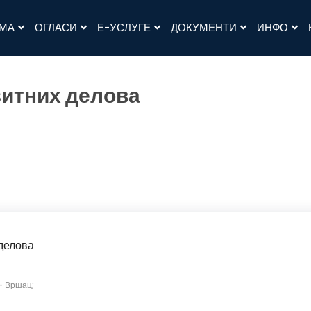
АМА
ОГЛАСИ
Е-УСЛУГЕ
ДОКУМЕНТИ
ИНФО
зитних делова
делова
-
Вршац;