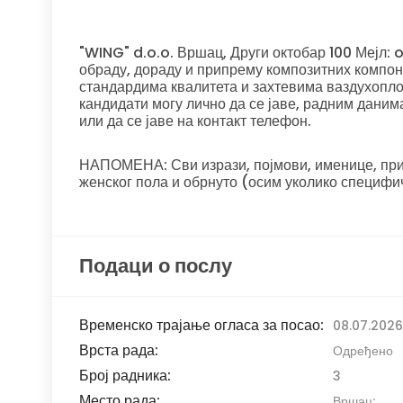
"WING" d.o.o. Вршац, Други октобар 100 Мејл:
обраду, дораду и припрему композитних компон
стандардима квалитета и захтевима ваздухоплов
кандидати могу лично да се јаве, радним даним
или да се јаве на контакт телефон.
НАПОМЕНА: Сви изрази, појмови, именице, прид
женског пола и обрнуто (осим уколико специфи
Подаци о послу
Временско трајање огласа за посао:
08.07.2026
Врста рада:
Одређено
Број радника:
3
Место рада:
Вршац;