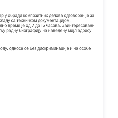
р у обради композитних делова одговоран је за
ладу са техничком документацијом,
дно време је од 7 до 15 часова. Заинтересовани
аљу радну биографију на наведену мејл адресу
оду, односе се без дискриминације и на особе