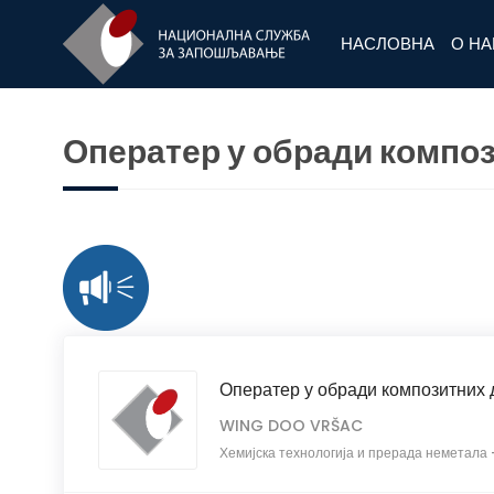
НАСЛОВНА
О Н
Оператер у обради компо
Оператер у обради композитних 
WING DOO VRŠAC
Хемијска технологија и прерада неметала