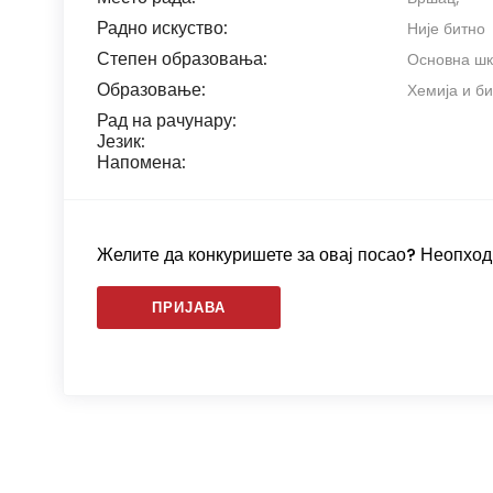
Радно искуство:
Није битно
Степен образовања:
Основна ш
Образовање:
Хемија и б
Рад на рачунару:
Језик:
Напомена:
Желите да конкуришете за овај посао? Неопходн
ПРИЈАВА