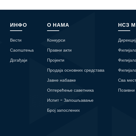
ИНФО
О НАМА
НСЗ 
Вести
Конкурси
Дирекциј
Саопштења
Правни акти
Филијал
Догађаји
Пројекти
Филијал
Продаја основних средстава
Филијал
Јавне набавке
Сва мес
Оптерећење саветника
Позивни
Испит - Запошљавање
Број запослених