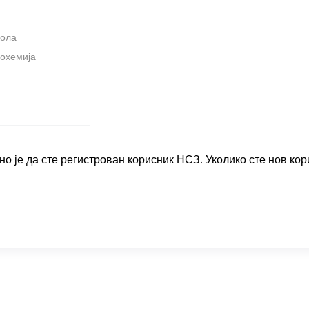
кола
иохемија
о је да сте регистрован корисник НСЗ. Уколико сте нов кор