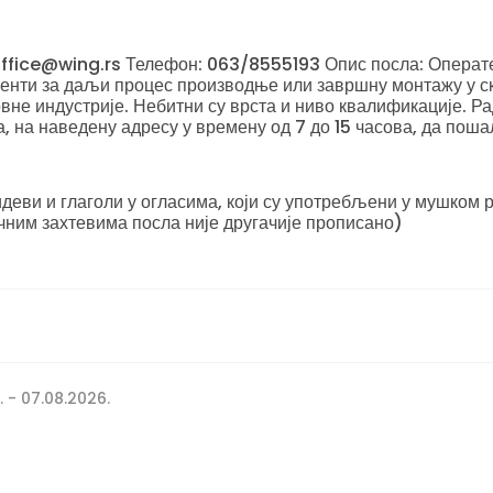
 office@wing.rs Телефон: 063/8555193 Опис посла: Операте
енти за даљи процес производње или завршну монтажу у ск
не индустрије. Небитни су врста и ниво квалификације. Ра
а, на наведену адресу у времену од 7 до 15 часова, да пош
еви и глаголи у огласима, који су употребљени у мушком р
чним захтевима посла није другачије прописано)
. - 07.08.2026.