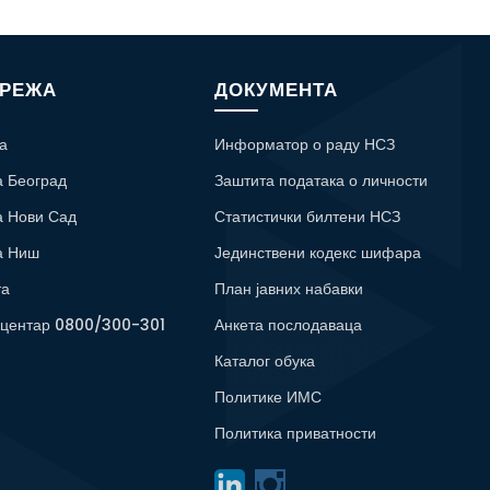
МРЕЖА
ДОКУМЕНТА
а
Информатор о раду НСЗ
а Београд
Заштита података о личности
а Нови Сад
Статистички билтени НСЗ
а Ниш
Јединствени кодекс шифара
та
План јавних набавки
 центар 0800/300-301
Анкета послодаваца
Каталог обука
Политике ИМС
Политика приватности