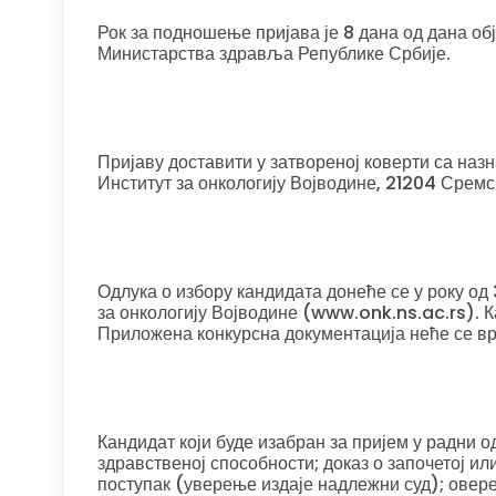
Рок за подношење пријава је 8 дана од дана 
Министарства здравља Републике Србије.
Пријаву доставити у затвореној коверти са назн
Институт за онкологију Војводине, 21204 Сремс
Одлука о избору кандидата донеће се у року од
за онкологију Војводине (www.onk.ns.ac.rs). К
Приложена конкурсна документација неће се в
Кандидат који буде изабран за пријем у радни 
здравственој способности; доказ о започетој и
поступак (уверење издаје надлежни суд); овер