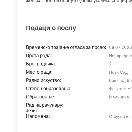
женског пола и обрнуто (осим уколико специфи
Подаци о послу
Временско трајање огласа за посао:
08.07.2026.
Врста рада:
Неодређен
Број радника:
2
Место рада:
Нови Сад;
Радно искуство:
Више од 6 
Степен образовања:
Факултет - 
Образовање:
Медицина
Рад на рачунару:
Језик:
Напомена:
Стручни ис