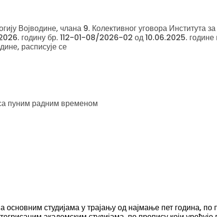
огију Војводине, члана 9. Колективног уговора Института за
 2026. годину бр. 112-01-08/2026-02 од 10.06.2025. године
дине, расписује се
 са пуним радним временом
 основним студијама у трајању од најмање пет година, по 
нтегрисаним академским студијама, по пропису који уређује