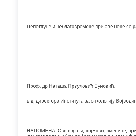
Непотпуне и неблаговремене пријаве неће се р
Проф. др Наташа Првуловић Буновић,
в.д. директора Института за онкологију Војводи
НАПОМЕНА: Сви изрази, појмови, именице, прид