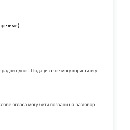
презиме),
у радни однос. Подаци се не могу користити у
слове огласа могу бити позвани на разговор