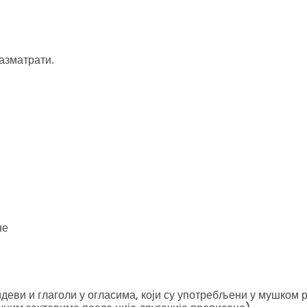
азматрати.
не
еви и глаголи у огласима, који су употребљени у мушком р