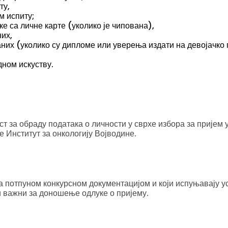
ту,
м испиту;
е са личне карте (уколико је чипована),
их,
них (уколико су дипломе или уверења издати на девојачко 
дном искуству.
ст за обраду података о личности у сврхе избора за пријем 
е Институт за онкологију Војводине.
са потпуном конкурсном документацијом и који испуњавају у
и важни за доношење одлуке о пријему.