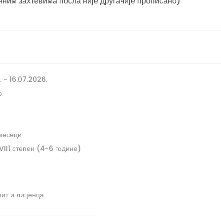
чним захтевима посла није другачије прописано)
 - 16.07.2026.
о
месеци
VII1 степен (4-6 године)
пит и лиценца