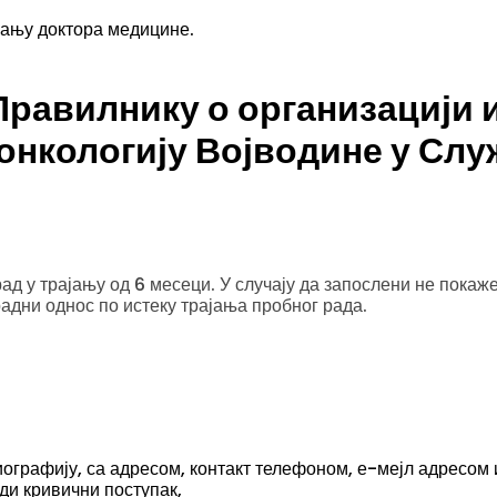
вању доктора медицине.
Правилнику о организацији 
онкологију Војводине у Слу
ад у трајању од 6 месеци. У случају да запослени не покаж
адни однос по истеку трајања пробног рада.
иографију, са адресом, контакт телефоном, е-мејл адресом 
ди кривични поступак,