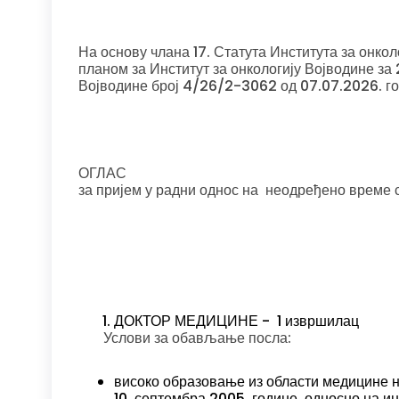
На основу члана 17. Статута Института за онкол
планом за Институт за онкологију Војводине за
Војводине број 4/26/2-3062 од 07.07.2026. го
ОГЛАС
за пријем у радни однос на неодређено време
ДОКТОР МЕДИЦИНЕ - 1 извршилац
Услови за обављање посла:
високо образовање из области медицине на
10. септембра 2005. године, односно на и