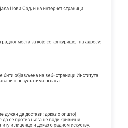
ала Нови Сад, и на интернет страници
 радног места за које се конкурише, на адресу:
 ће бити објављена на веб-страници Института
авани о резултатима огласа.
е дужан да достави: доказ о општој
е да се против њега не води кривични
иту и лиценце и доказ о радном искуству.