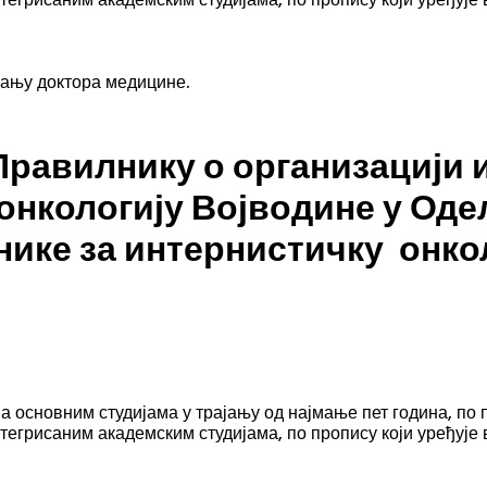
вању доктора медицине.
Правилнику о организацији 
 онкологију Војводине у Од
нике за интернистичку онко
 основним студијама у трајању од најмање пет година, по 
нтегрисаним академским студијама, по пропису који уређује