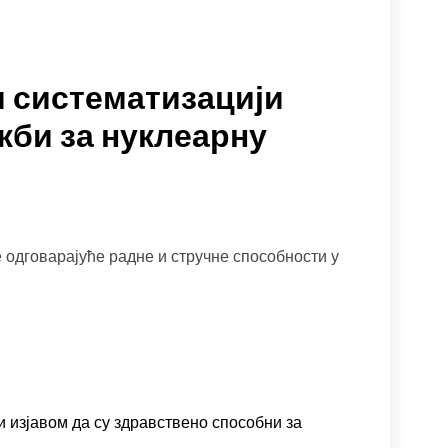
и систематизацији
жби за нуклеарну
е одговарајуће радне и стручне способности у
и изјавом да су здравствено способни за