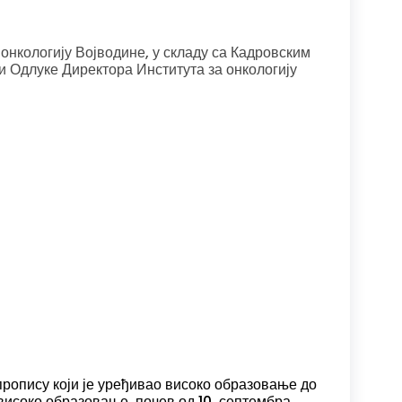
 онкологију Војводине, у складу са Кадровским
 и Одлуке Директора Института за онкологију
пропису који је уређивао високо образовање до
 високо образовање, почев од 10. септембра