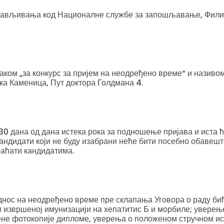
објављивања код Националне службе за запошљавање, Филиј
аком „за конкурс за пријем на неодређено време“ и називом
ка Каменица, Пут доктора Голдмана 4.
 30 дана од дана истека рока за подношење пријава и иста
андидати који не буду изабрани неће бити посебно обавешт
раћати кандидатима.
однос на неодређено време пре склапања Уговора о раду бић
ли извршеној имунизацији на хепатитис Б и морбиле; уверењ
ене фотокопије дипломе, уверења о положеном стручном исп