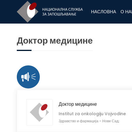
НАСЛОВНА
О Н
Доктор медицине
Доктор медицине
Institut za onkologiju Vojvodine
Здравство и фармација
-
Нови Сад;