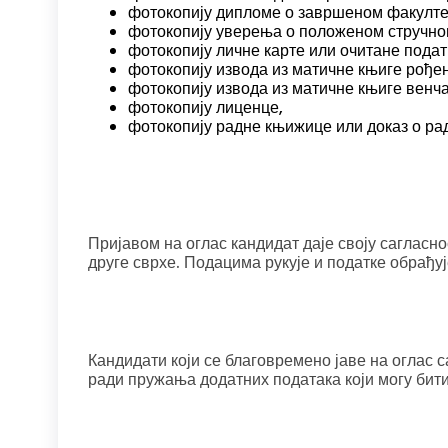
фотокопију дипломе о завршеном факулте
фотокопију уверења о положеном стручно
фотокопију личне карте или очитане податк
фотокопију извода из матичне књиге рођен
фотокопију извода из матичне књиге венча
фотокопију лиценце,
фотокопију радне књижице или доказ о ра
Пријавом на оглас кандидат даје своју сагласно
друге сврхе. Подацима рукује и податке обрађуј
Кандидати који се благовремено јаве на оглас 
ради пружања додатних података који могу бит