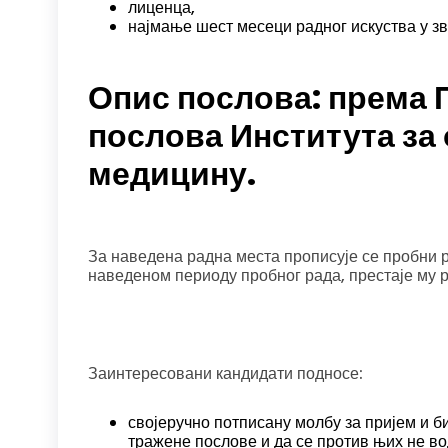
лиценца,
најмање шест месеци радног искуства у з
Опис послова: према 
послова Института за 
медицину.
За наведена радна места прописује се пробни р
наведеном периоду пробног рада, престаје му р
Заинтересовани кандидати подносе:
својеручно потписану молбу за пријем и б
тражене послове и да се против њих не во