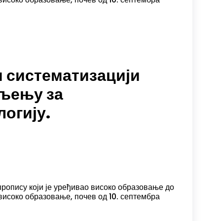
и систематизацији
ељењу за
логију.
пропису који је уређивао високо образовање до
 високо образовање, почев од 10. септембра