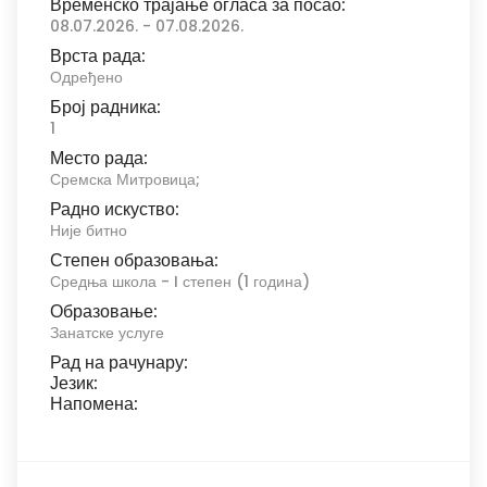
Временско трајање огласа за посао:
08.07.2026. - 07.08.2026.
Врста рада:
Одређено
Број радника:
1
Место рада:
Сремска Митровица;
Радно искуство:
Није битно
Степен образовања:
Средња школа - I степен (1 година)
Образовање:
Занатске услуге
Рад на рачунару:
Језик:
Напомена: