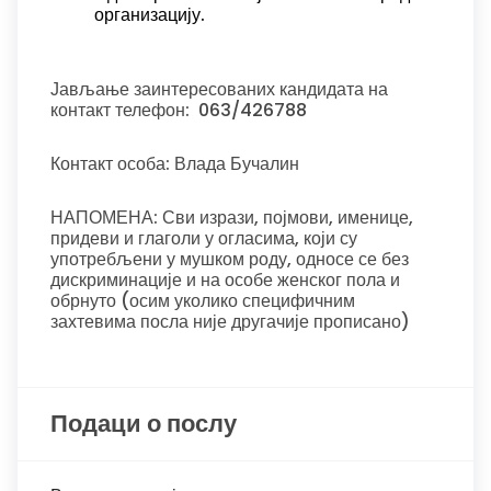
организацију.
Јављање заинтересованих кандидата на
контакт телефон: 063/426788
Контакт особа: Влада Бучалин
НАПОМЕНА: Сви изрази, појмови, именице,
придеви и глаголи у огласима, који су
употребљени у мушком роду, односе се без
дискриминације и на особе женског пола и
обрнуто (осим уколико специфичним
захтевима посла није другачије прописано)
Подаци о послу