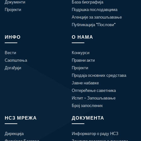
Документи
База биографија
Пројекти
Подршка послодавцима
Агенције за запошљавање
Публикација "Послови"
ИНФО
О НАМА
Вести
Конкурси
Саопштења
Правни акти
Догађаји
Пројекти
Продаја основних средстава
Јавне набавке
Оптерећење саветника
Испит - Запошљавање
Број запослених
НСЗ МРЕЖА
ДОКУМЕНТА
Дирекција
Информатор о раду НСЗ