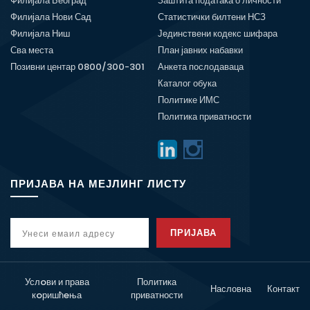
Филијала Београд
Заштита података о личности
Филијала Нови Сад
Статистички билтени НСЗ
Филијала Ниш
Јединствени кодекс шифара
Сва места
План јавних набавки
Позивни центар 0800/300-301
Анкета послодаваца
Каталог обука
Политике ИМС
Политика приватности
ПРИЈАВА НА МЕЈЛИНГ ЛИСТУ
ПРИЈАВА
Услoви и права
Политика
Насловна
Контакт
кoришћeња
приватности