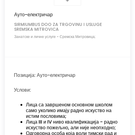
Ауто-електричар
SIRMIUMBUS DOO ZA TRGOVINU I USLUGE
SREMSKA MITROVICA
Занатске и личне услуге
-
Сремска Митровица;
Позиција: Ауто-електричар
Услови:
Лица са завршеном основном школом
само уколико имају радно искуство на
истим пословима;
Лица III и IV ниво квалификација - радно
искуство пожељно, али није неопходно;
Одговорна особа која воли тимски рад и