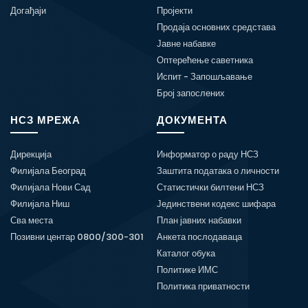
Догађаји
Пројекти
Продаја основних средстава
Јавне набавке
Оптерећење саветника
Испит - Запошљавање
Број запослених
НСЗ МРЕЖА
ДОКУМЕНТА
Дирекција
Информатор о раду НСЗ
Филијала Београд
Заштита података о личности
Филијала Нови Сад
Статистички билтени НСЗ
Филијала Ниш
Јединствени кодекс шифара
Сва места
План јавних набавки
Позивни центар 0800/300-301
Анкета послодаваца
Каталог обука
Политике ИМС
Политика приватности