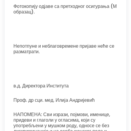
Фотокопију одјаве са претходног осигурања (М
образац).
Непотпуне и неблаговремене пријаве неће се
разматрати.
в.д. Директора Института
Проф. др сци. мед. Илија Андријевић
НАПОМЕНА: Сви изрази, појмови, именице,
придеви и глаголи у огласима, који су
употребљени у мушком роду, односе се без