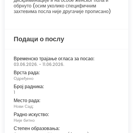
дискриминације и на особе женског пола и
обрнуто (осим уколико специфичним
захтевима посла није другачије прописано)
Подаци о послу
Временско трајање огласа за посао:
03.06.2026. - 11.06.2026.
Врста рада:
Одређено
Број радника:
1
Место рада:
Нови Сад;
Радно искуство:
Није битно
Степен образовања: