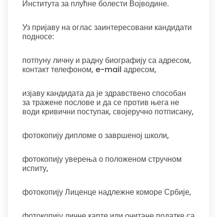
Института за плућне болести Војводине.
Уз пријаву на оглас заинтересовани кандидати
подносе:
потпуну личну и радну биографију са адресом,
контакт телефоном, e-mail адресом,
изјаву кандидата да је здравствено способан
за тражене послове и да се против њега не
води кривични поступак, својеручно потписану,
фотокопију дипломе о завршеној школи,
фотокопију уверења о положеном стручном
испиту,
фотокопију Лиценце надлежне коморе Србије,
фотокопију личне карте или очитане податке са