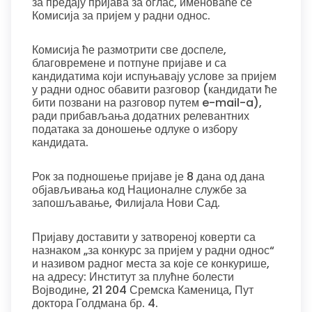
за предају пријава за оглас, именоваће се
Комисија за пријем у радни однос.
Комисија ће размотрити све доспеле,
благовремене и потпуне пријаве и са
кандидатима који испуњавају услове за пријем
у радни однос обавити разговор (кандидати ће
бити позвани на разговор путем e-mail-a),
ради прибављања додатних релевантних
података за доношење одлуке о избору
кандидата.
Рок за подношење пријаве је 8 дана од дана
објављивања код Националне службе за
запошљавање, Филијала Нови Сад.
Пријаву доставити у затвореној коверти са
назнаком „за конкурс за пријем у радни однос“
и називом радног места за које се конкурише,
на адресу: Институт за плућне болести
Војводине, 21 204 Сремска Каменица, Пут
доктора Голдмана бр. 4.