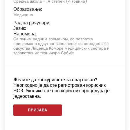
Средња школа - IV степен (4 година)
Образовање:
Медицина
Рад на рачунару:
Језик:
Напомена:
Са пуним радним временом, до повратка
привремено одсутног запосленог са породиљског
одсуства Лиценца Коморе медицинских сестара и
здравствених техничара Србије
Желите да конкуришете за овај посао?
Неопходно је да сте регистрован корисник
НСЗ. Уколико сте нов корисник процедура је
једноставна.
ПРИЈАВА