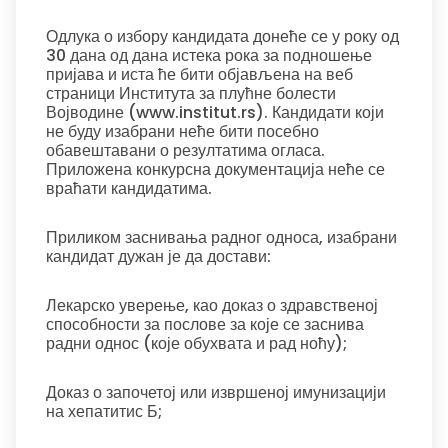
Одлука о избору кандидата донеће се у року од
30 дана од дана истека рока за подношење
пријава и иста ће бити објављена на веб
страници Института за плућне болести
Војводине (www.institut.rs). Кандидати који
не буду изабрани неће бити посебно
обавештавани о резултатима огласа.
Приложена конкурсна документација неће се
враћати кандидатима.
Приликом заснивања радног односа, изабрани
кандидат дужан је да достави:
Лекарско уверење, као доказ о здравственој
способности за послове за које се заснива
радни однос (које обухвата и рад ноћу);
Доказ о започетој или извршеној имунизацији
на хепатитис Б;