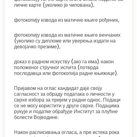
личне карте (уколико је чипована),
фотокопију извода из матичне књиге рођених,
фотокопију извода из матичне књиге венчаних
(уколико су дипломе или уверења издати на
девојачко презиме),
доказ о радном искуству (ако га има) након
положеног стручног испита (потврда
послодавца или фотокопија радне књижице).
Пријавом на оглас кандидат даје своју
сагласност за обраду података о личности у
сврхе избора за пријем у радни однос. Подаци
се не могу користити у друге сврхе. Подацима
рукује и податке обрађује Институт за плућне
болести Војводине.
Након расписивања огласа, а пре истека рока