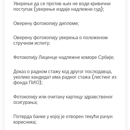
Уверење да се против њих не води кривични
поступак (уверење издаје надлежни суд);
Оверену фотокопију дипломе;
Оверену фотокопију уверења о положеном
стручном испиту;
Фотокопију Лиценце надлежне коморе Србије;
Доказ о радном стажу код другог послодавца,
уколико кандидат има радног стажа (листинг из
фонда ПИО);
Фотокопију или очитану картицу здравственог
осигурања;
Потврда банке у којој је отворен текући рачун
корисника;