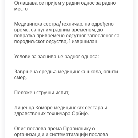
Оглашава се пријем у радни однос за радно
место
Медицинска сестра/техничар, на одређено
време, са пуним радним временом, до
повратка привремено одсутног запосленог са
породиљског одсуства, 1 извршилац
Услови за заснивање радног односа:
Завршена средња медицинска школа, општи
смер,
Положен стручни испит,
Лиценца Коморе медицинских сестара и
здравствених техничара Србије.
Опис послова према Правилнику о
организацији и систематизацији послова