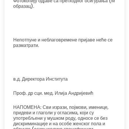
Фотокопију одјаве са претходног осигурања (М
образац).
Непотпуне и неблаговремене пријаве неће се
разматрати.
в.д. Директора Института
Проф. др сци. мед. Илија Андријевић
НАПОМЕНА: Сви изрази, појмови, именице,
придеви и глаголи у огласима, који су
употребљени у мушком роду, односе се без
дискриминације и на особе женског пола и