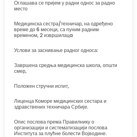
Оглашава се пријем у радни однос за радно
место
Медицинска сестра/техничар, на одређено
време до 6 месеци, са пуним радним
временом, 2 извршилацa
Услови за заснивање радног односа:
Завршена средња медицинска школа, општи
смер,
Положен стручни испит,
Лиценца Коморе медицинских сестара и
здравствених техничара Србије.
Опис послова према Правилнику о
организацији и систематизацији послова
Института за плућне болести Војводине.