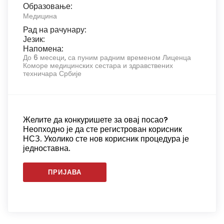
Образовање:
Медицина
Рад на рачунару:
Језик:
Напомена:
До 6 месеци, са пуним радним временом Лиценца
Коморе медицинских сестара и здравствених
техничара Србије
Желите да конкуришете за овај посао?
Неопходно је да сте регистрован корисник
НСЗ. Уколико сте нов корисник процедура је
једноставна.
ПРИЈАВА