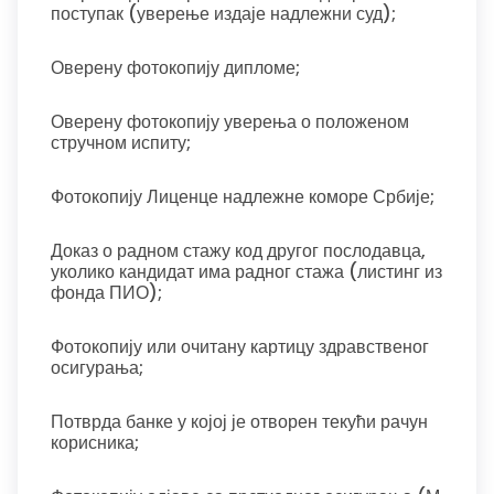
поступак (уверење издаје надлежни суд);
Оверену фотокопију дипломе;
Оверену фотокопију уверења о положеном
стручном испиту;
Фотокопију Лиценце надлежне коморе Србије;
Доказ о радном стажу код другог послодавца,
уколико кандидат има радног стажа (листинг из
фонда ПИО);
Фотокопију или очитану картицу здравственог
осигурања;
Потврда банке у којој је отворен текући рачун
корисника;