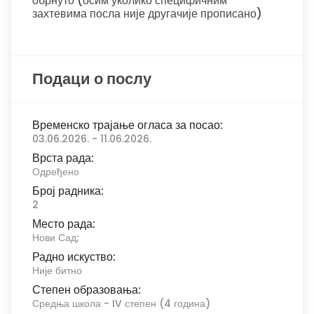
обрнуто (осим уколико специфичним
захтевима посла није другачије прописано)
Подаци о послу
Временско трајање огласа за посао:
03.06.2026. - 11.06.2026.
Врста рада:
Одређено
Број радника:
2
Место рада:
Нови Сад;
Радно искуство:
Није битно
Степен образовања:
Средња школа - IV степен (4 година)