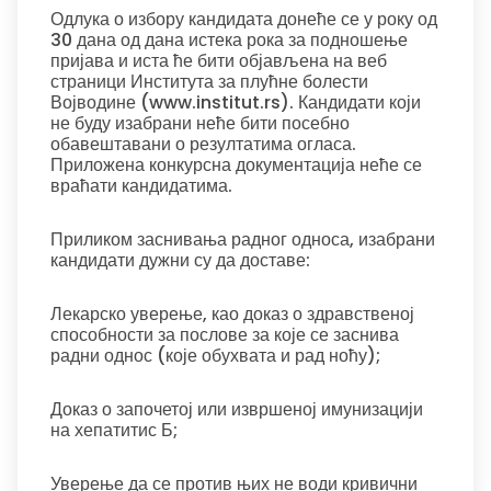
Одлука о избору кандидата донеће се у року од
30 дана од дана истека рока за подношење
пријава и иста ће бити објављена на веб
страници Института за плућне болести
Војводине (www.institut.rs). Кандидати који
не буду изабрани неће бити посебно
обавештавани о резултатима огласа.
Приложена конкурсна документација неће се
враћати кандидатима.
Приликом заснивања радног односа, изабрани
кандидати дужни су да доставе:
Лекарско уверење, као доказ о здравственој
способности за послове за које се заснива
радни однос (које обухвата и рад ноћу);
Доказ о започетој или извршеној имунизацији
на хепатитис Б;
Уверење да се против њих не води кривични