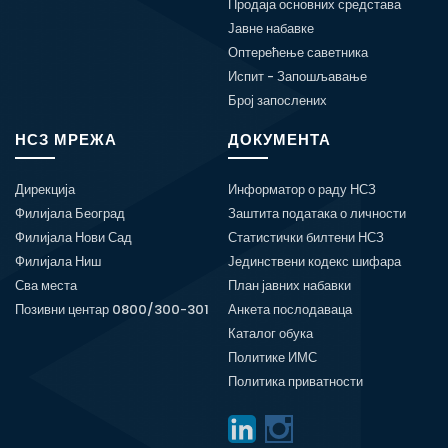
Продаја основних средстава
Јавне набавке
Оптерећење саветника
Испит - Запошљавање
Број запослених
НСЗ МРЕЖА
ДОКУМЕНТА
Дирекција
Информатор о раду НСЗ
Филијала Београд
Заштита података о личности
Филијала Нови Сад
Статистички билтени НСЗ
Филијала Ниш
Јединствени кодекс шифара
Сва места
План јавних набавки
Позивни центар 0800/300-301
Анкета послодаваца
Каталог обука
Политике ИМС
Политика приватности