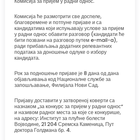
Комисија за пријем у радни однос.
Комисија ће размотрити све доспеле,
благовремене и потпуне пријаве и са
кандидатима који испуњавају услове за пријем
у радни однос обавити разговор (кандидати ће
бити позвани на разговор путем e-mail-a),
ради прибављања додатних релевантних
података за доношење одлуке о избору
кандидата.
Рок за подношење пријаве је 8 дана од дана
објављивања код Националне службе за
запошљавање, Филијала Нови Сад.
Пријаву доставити у затвореној коверти са
назнаком „за конкурс за пријем у радни однос“
и називом радног места за које се конкурише,
на адресу: Институт за плућне болести
Војводине, 21 204 Сремска Каменица, Пут
доктора Голдмана бр. 4.