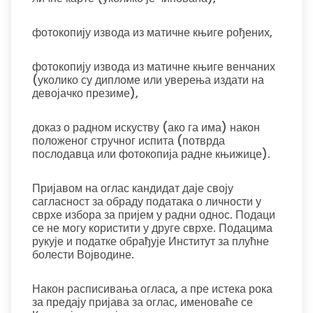
фотокопију извода из матичне књиге рођених,
фотокопију извода из матичне књиге венчаних
(уколико су дипломе или уверења издати на
девојачко презиме),
доказ о радном искуству (ако га има) након
положеног стручног испита (потврда
послодавца или фотокопија радне књижице).
Пријавом на оглас кандидат даје своју
сагласност за обраду података о личности у
сврхе избора за пријем у радни однос. Подаци
се не могу користити у друге сврхе. Подацима
рукује и податке обрађује Институт за плућне
болести Војводине.
Након расписивања огласа, а пре истека рока
за предају пријава за оглас, именоваће се