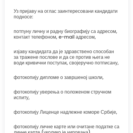
Уз пријаву на оглас заинтересовани кандидати
подносе:
потпуну личну и радну биографију са адресом,
контакт телефоном, e-mail адресом,
изјаву кандидата да је здравствено способан
за тражене послове и да се против њега не
води кривични поступак, својеручно потписану,
фотокопију дипломе о завршеној школи,
фотокопију уверења о положеном стручном
испиту,
фотокопију Лиценце надлежне коморе Србије,
фотокопију личне карте или очитане податке са
личне карте (уколико је чипована),