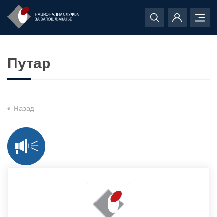
Путар
Назад