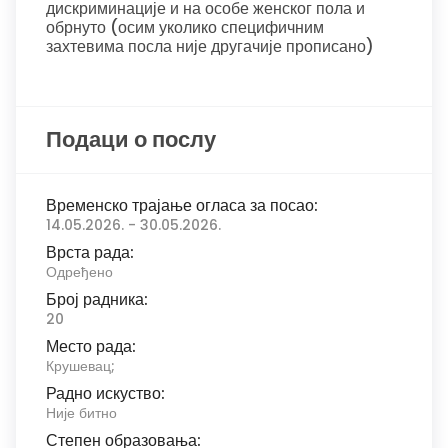
дискриминације и на особе женског пола и
обрнуто (осим уколико специфичним
захтевима посла није другачије прописано)
Подаци о послу
Временско трајање огласа за посао:
14.05.2026. - 30.05.2026.
Врста рада:
Одређено
Број радника:
20
Место рада:
Крушевац;
Радно искуство:
Није битно
Степен образовања: