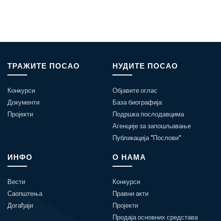
ТРАЖИТЕ ПОСАО
НУДИТЕ ПОСАО
Конкурси
Објавите оглас
Документи
База биографија
Пројекти
Подршка послодавцима
Агенције за запошљавање
Публикација "Послови"
ИНФО
О НАМА
Вести
Конкурси
Саопштења
Правни акти
Догађаји
Пројекти
Продаја основних средстава