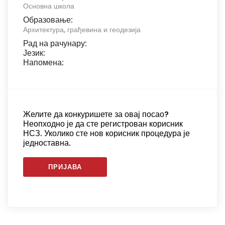
Основна школа
Образовање:
Архитектура, грађевина и геодезија
Рад на рачунару:
Језик:
Напомена:
Желите да конкуришете за овај посао?
Неопходно је да сте регистрован корисник
НСЗ. Уколико сте нов корисник процедура је
једноставна.
ПРИЈАВА