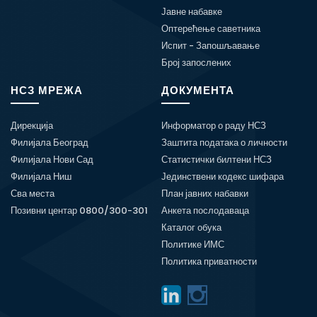
Јавне набавке
Оптерећење саветника
Испит - Запошљавање
Број запослених
НСЗ МРЕЖА
ДОКУМЕНТА
Дирекција
Информатор о раду НСЗ
Филијала Београд
Заштита података о личности
Филијала Нови Сад
Статистички билтени НСЗ
Филијала Ниш
Јединствени кодекс шифара
Сва места
План јавних набавки
Позивни центар 0800/300-301
Анкета послодаваца
Каталог обука
Политике ИМС
Политика приватности