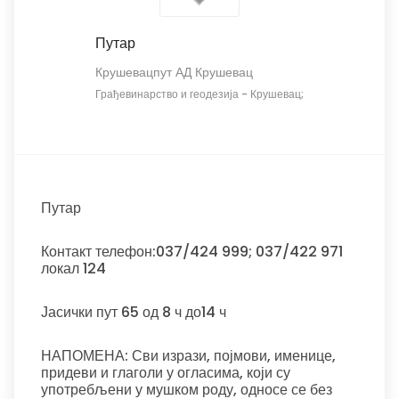
Путар
Крушевацпут АД Крушевац
Грађевинарство и геодезија
-
Крушевац;
Путар
Контакт телефон:037/424 999; 037/422 971
локал 124
Јасички пут 65 од 8 ч до14 ч
НАПОМЕНА: Сви изрази, појмови, именице,
придеви и глаголи у огласима, који су
употребљени у мушком роду, односе се без