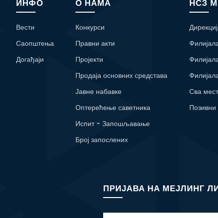
ИНФО
О НАМА
НСЗ 
Вести
Конкурси
Дирекциј
Саопштења
Правни акти
Филијал
Догађаји
Пројекти
Филијал
Продаја основних средстава
Филијал
Јавне набавке
Сва мес
Оптерећење саветника
Позивни
Испит - Запошљавање
Број запослених
ПРИЈАВА НА МЕЈЛИНГ Л