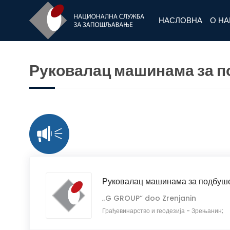
НАСЛОВНА
О Н
Руковалац машинама за 
Руковалац машинама за подбуш
„G GROUP“ doo Zrenjanin
Грађевинарство и геодезија
-
Зрењанин;