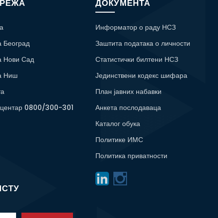
МРЕЖА
ДОКУМЕНТА
а
Информатор о раду НСЗ
а Београд
Заштита података о личности
а Нови Сад
Статистички билтени НСЗ
а Ниш
Јединствени кодекс шифара
та
План јавних набавки
 центар 0800/300-301
Анкета послодаваца
Каталог обука
Политике ИМС
Политика приватности
ИСТУ