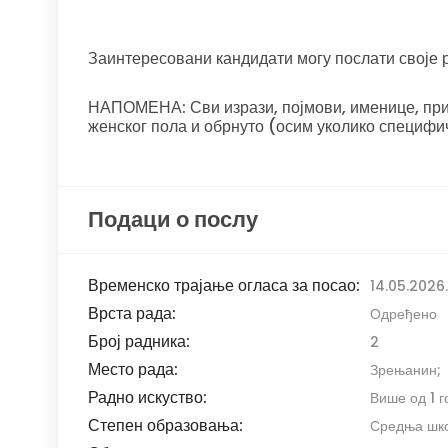
Заинтересовани кандидати могу послати свој
НАПОМЕНА: Сви изрази, појмови, именице, прид
женског пола и обрнуто (осим уколико специфи
Подаци о послу
Временско трајање огласа за посао:
14.05.2026.
Врста рада:
Одређено
Број радника:
2
Место рада:
Зрењанин;
Радно искуство:
Више од 1 
Степен образовања:
Средња школ