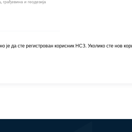
, грађевина и геодезија
о је да сте регистрован корисник НСЗ. Уколико сте нов кор