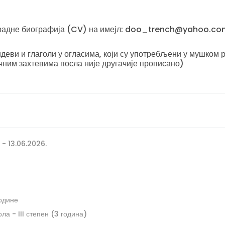
е радне биографија (CV) на имејл: doo_trench@yahoo.c
еви и глаголи у огласима, који су употребљени у мушком р
чним захтевима посла није другачије прописано)
 - 13.06.2026.
године
а - III степен (3 година)