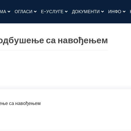
АМА
ОГЛАСИ
Е-УСЛУГЕ
ДОКУМЕНТИ
ИНФО
подбушење са навођењем
ење са навођењем