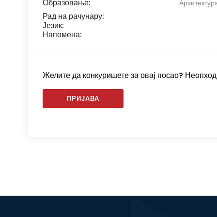
Образовање:
Архитектура
Рад на рачунару:
Језик:
Напомена:
Желите да конкуришете за овај посао? Неопходн
ПРИЈАВА