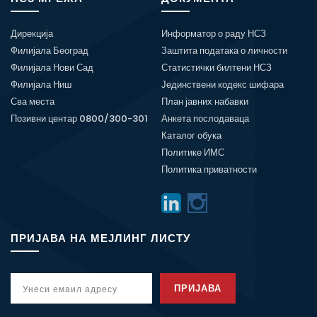
Дирекција
Информатор о раду НСЗ
Филијала Београд
Заштита података о личности
Филијала Нови Сад
Статистички билтени НСЗ
Филијала Ниш
Јединствени кодекс шифара
Сва места
План јавних набавки
Позивни центар 0800/300-301
Анкета послодаваца
Каталог обука
Политике ИМС
Политика приватности
ПРИЈАВА НА МЕЈЛИНГ ЛИСТУ
ПРИЈАВА