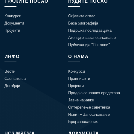
ТРАЖИТЕ ПОСАО
НУДИТЕ ПОСАО
Конкурси
Објавите оглас
Документи
База биографија
Пројекти
Подршка послодавцима
Агенције за запошљавање
Публикација "Послови"
ИНФО
О НАМА
Вести
Конкурси
Саопштења
Правни акти
Догађаји
Пројекти
Продаја основних средстава
Јавне набавке
Оптерећење саветника
Испит - Запошљавање
Број запослених
НСЗ МРЕЖА
ДОКУМЕНТА