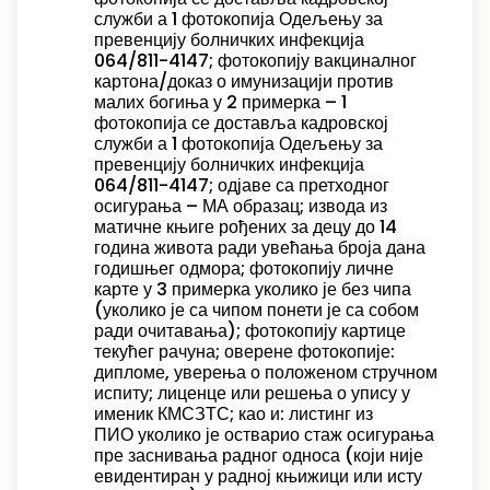
служби а 1 фотокопија Одељењу за
превенцију болничких инфекција
064/811-4147; фотокопију вакциналног
картона/доказ о имунизацији против
малих богиња у 2 примерка – 1
фотокопија се доставља кадровској
служби а 1 фотокопија Одељењу за
превенцију болничких инфекција
064/811-4147; одјаве са претходног
осигурања – МА образац; извода из
матичне књиге рођених за децу до 14
година живота ради увећања броја дана
годишњег одмора; фотокопију личне
карте у 3 примерка уколико је без чипа
(уколико је са чипом понети је са собом
ради очитавања); фотокопију картице
текућег рачуна; оверене фотокопије:
дипломе, уверења о положеном стручном
испиту; лиценце или решења о упису у
именик КМСЗТС; као и: листинг из
ПИО уколико је остварио стаж осигурања
пре заснивања радног односа (који није
евидентиран у радној књижици или исту