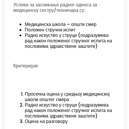
Услови за заснивање радног односа за
медицинску сестру/техничара су:
Медицинска школа – општи смер
Положен стручни испит
Радно искуство у струци (подразумева
рад након положеног стручног испита на
пословима здравствене заштите)
Критеријум:
Просечна оцена у средњој медицинској
школи општег смера
Радно искуство у струци (подразумева
рад након положеног стручног испита на
пословима здравствене заштите)
Оцена на разговору