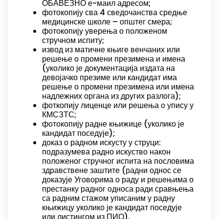
ОБАВЕЗНО е-маил адресом;
фотокопију сва 4 сведочанства средње
медицинске школе – општег смера;
фотокопију уверења о положеном
стручном испиту;
извод из матичне књиге венчаних или
решење о промени презимена и имена
(уколико је документација издата на
девојачко презиме или кандидат има
решење о промени презимена или имена
надлежних органа из других разлога);
фоткопију лиценце или решења о упису у
КМСЗТС;
фотокопију радне књижице (уколико је
кандидат поседује);
доказ о радном искусту у струци:
подразумева радно искуство након
положеног стручног испита на пословима
здравствене заштите (радни однос се
доказује Уговорима о раду и решењима о
престанку радног односа ради сравњења
са радним стажом уписаним у радну
књижицу уколико је кандидат поседује
или листингом из ПИО).