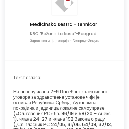
Medicinska sestra - tehničar
KBC "Bežanijska kosa"-Beograd
Здравство и фармација
-
Београд-Земун;
Текст огласа:
На основу члана 7-9 Посебног колективног
уговора за здравствене установе чији је
оснивач Република Србија, Аутономна
покрајина и јединица локалне самоуправе
(«Сл. гласник РС» бр. 96/19 и 58/20 – Анекс
1), члана 24-27 и члана 192 Закона о раду
(„Сл. гласник РС 24/05, 61/05, 54/09, 32/13,