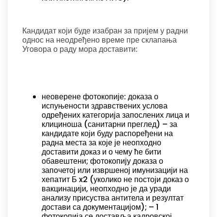
Кандидат који буде изабран за пријем у радни
однос на неодређено време пре склапања
Уговора о раду мора доставити:
неоверене фотокопије: доказа о
испуњености здравствених услова
одређених категорија запослених лица и
клициноша (санитарни преглед) – за
кандидате који буду распоређени на
радна места за које је неопходно
доставити доказ и о чему ће бити
обавештени; фотокопију доказа о
започетој или извршеној имунизацији на
хепатит Б x2 (уколико не постоји доказ о
вакцинацији, неопходно је да уради
анализу присуства антитела и резултат
достави са документацијом); – 1
фотокопија се доставља кадровској