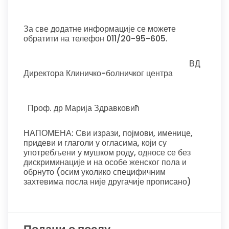
За све додатне информације се можете
обратити на телефон 011/20-95-605.
ВД
Директора Клиничко-болничког центра
Проф. др Марија Здравковић
НАПОМЕНА: Сви изрази, појмови, именице,
придеви и глаголи у огласима, који су
употребљени у мушком роду, односе се без
дискриминације и на особе женског пола и
обрнуто (осим уколико специфичним
захтевима посла није другачије прописано)