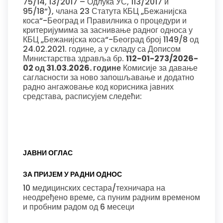
75/14, 13/2017 – Одлука УС, 113/2017 и
95/18“), члана 23 Статута КБЦ „Бежанијска
коса“-Београд и Правилника о процедури и
критеријумима за заснивање радног односа у
КБЦ „Бежанијска коса“-Београд број 1149/8 од
24.02.2021. године, а у складу са Дописом
Министарства здравља бр.
112-01-273/2026-
02 од 31.03.2026. године
Комисије за давање
сагласности за ново запошљавање и додатно
радно ангажовање код корисника јавних
средстава, расписујем следећи:
ЈАВНИ ОГЛАС
ЗА ПРИЈЕМ У РАДНИ ОДНОС
10 медицинских сестара/техничара на
неодређено време, са пуним радним временом
и пробним радом од 6 месеци