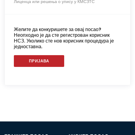
Лиценца или решења о упису у КМСЗТС
Желите да конкуришете за овај посао?
Неопходно је да сте регистрован корисник
НСЗ. Уколико сте нов корисник процедура је
једноставна.
ПРИЈАВА