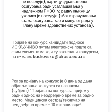
не поседује); картицу здравственог
осигурања ради усаглашавања у
надлежном РФЗО-у; радну књижицу
уколико је поседује (због израчунавања
стажа осигурања као и минулог рада у
Плану мреже здравствених установа).
Пријаве на конкурс кандидати подносе
ИСКЉУЧИВО путем електронске поште са
свим елементима који су захтевани конкурсом,
на е-маил: kadrovska@bkosa.edu.rs
Рок за пријаву на конкурс је 8 дана од дана
објављивања конкурса са назнаком
(субјецт) "Пријава на конкурс за пријем у
радни однос на неодређено време за радно
место: Медицинска сестра/техничар на
неодређено време – 10 извршилаца“.