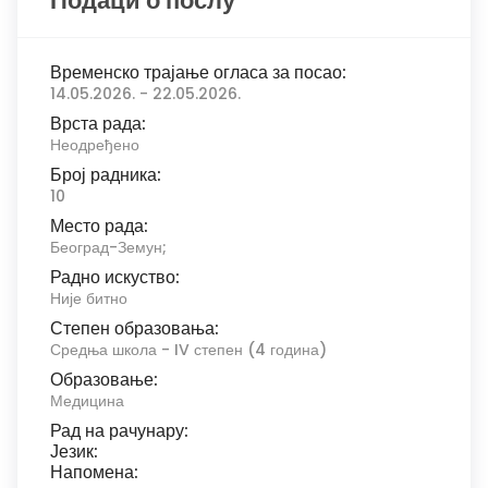
Подаци о послу
Временско трајање огласа за посао:
14.05.2026. - 22.05.2026.
Врста рада:
Неодређено
Број радника:
10
Место рада:
Београд-Земун;
Радно искуство:
Није битно
Степен образовања:
Средња школа - IV степен (4 година)
Образовање:
Медицина
Рад на рачунару:
Језик:
Напомена: