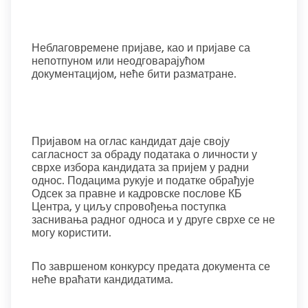
Неблаговремене пријаве, као и пријаве са
непотпуном или неодговарајућом
документацијом, неће бити разматране.
Пријавом на оглас кандидат даје своју
сагласност за обраду података о личности у
сврхе избора кандидата за пријем у радни
однос. Подацима рукује и податке обрађује
Одсек за правне и кадровске послове КБ
Центра, у циљу спровођења поступка
заснивања радног односа и у друге сврхе се не
могу користити.
По завршеном конкурсу предата документа се
неће враћати кандидатима.