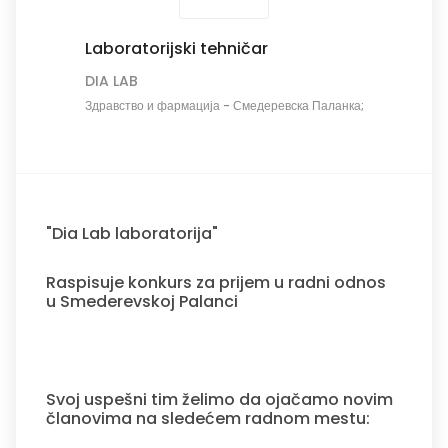
Laboratorijski tehničar
DIA LAB
Здравство и фармација
-
Смедеревска Паланка;
"Dia Lab laboratorija"
Raspisuje konkurs za prijem u radni odnos
u Smederevskoj Palanci
Svoj uspešni tim želimo da ojačamo novim
članovima na sledećem radnom mestu: