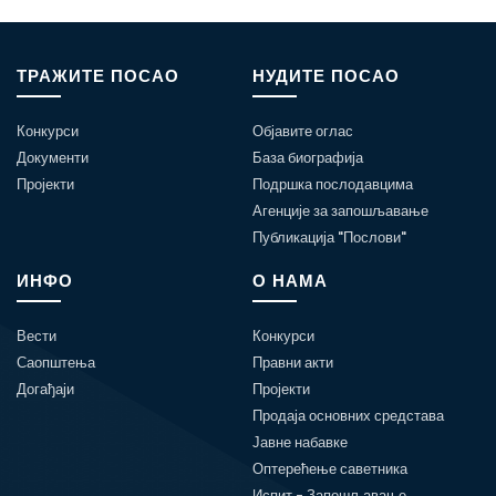
ТРАЖИТЕ ПОСАО
НУДИТЕ ПОСАО
Конкурси
Објавите оглас
Документи
База биографија
Пројекти
Подршка послодавцима
Агенције за запошљавање
Публикација "Послови"
ИНФО
О НАМА
Вести
Конкурси
Саопштења
Правни акти
Догађаји
Пројекти
Продаја основних средстава
Јавне набавке
Оптерећење саветника
Испит - Запошљавање