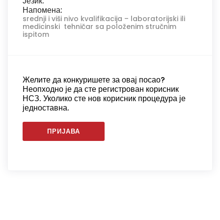
Језик:
Напомена:
srednji i viši nivo kvalifikacija – laboratorijski ili
medicinski tehničar sa položenim stručnim
ispitom
Желите да конкуришете за овај посао?
Неопходно је да сте регистрован корисник
НСЗ. Уколико сте нов корисник процедура је
једноставна.
ПРИЈАВА