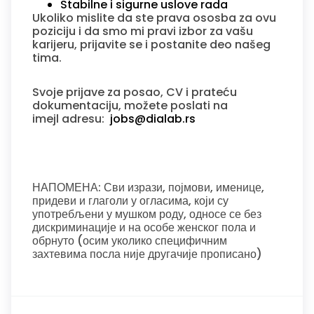
Stabilne i sigurne uslove rada
Ukoliko mislite da ste prava ososba za ovu
poziciju i da smo mi pravi izbor za vašu
karijeru, prijavite se i postanite deo našeg
tima.
Svoje prijave za posao, CV i prateću
dokumentaciju, možete poslati na
imejl adresu:
jobs@dialab.rs
НАПОМЕНА: Сви изрази, појмови, именице,
придеви и глаголи у огласима, који су
употребљени у мушком роду, односе се без
дискриминације и на особе женског пола и
обрнуто (осим уколико специфичним
захтевима посла није другачије прописано)