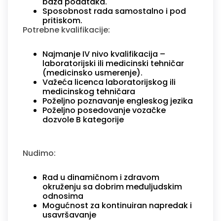
baza podataka.
Sposobnost rada samostalno i pod
pritiskom.
Potrebne kvalifikacije:
Najmanje IV nivo kvalifikacija –
laboratorijski ili medicinski tehničar
(medicinsko usmerenje).
Važeća licenca laboratorijskog ili
medicinskog tehničara
Poželjno poznavanje engleskog jezika
Poželjno posedovanje vozačke
dozvole B kategorije
Nudimo:
Rad u dinamičnom i zdravom
okruženju sa dobrim međuljudskim
odnosima
Mogućnost za kontinuiran napredak i
usavršavanje