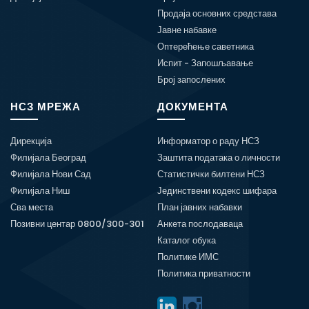
Продаја основних средстава
Јавне набавке
Оптерећење саветника
Испит - Запошљавање
Број запослених
НСЗ МРЕЖА
ДОКУМЕНТА
Дирекција
Информатор о раду НСЗ
Филијала Београд
Заштита података о личности
Филијала Нови Сад
Статистички билтени НСЗ
Филијала Ниш
Јединствени кодекс шифара
Сва места
План јавних набавки
Позивни центар 0800/300-301
Анкета послодаваца
Каталог обука
Политике ИМС
Политика приватности