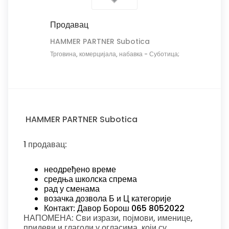
Продавац
HAMMER PARTNER Subotica
Трговина, комерцијала, набавка
-
Суботица;
HAMMER PARTNER Subotica
1 продавац:
неодређено време
средња школска спрема
рад у сменама
возачка дозвола Б и Ц категорије
Контакт: Давор Борош 065 8052022
НАПОМЕНА: Сви изрази, појмови, именице,
придеви и глаголи у огласима, који су