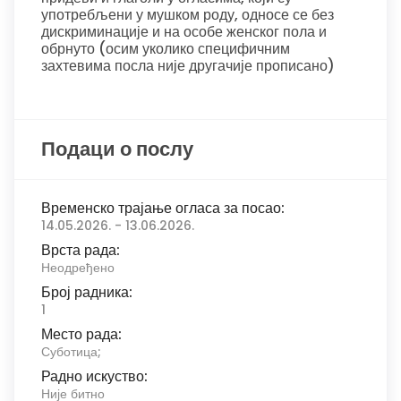
употребљени у мушком роду, односе се без
дискриминације и на особе женског пола и
обрнуто (осим уколико специфичним
захтевима посла није другачије прописано)
Подаци о послу
Временско трајање огласа за посао:
14.05.2026. - 13.06.2026.
Врста рада:
Неодређено
Број радника:
1
Место рада:
Суботица;
Радно искуство:
Није битно