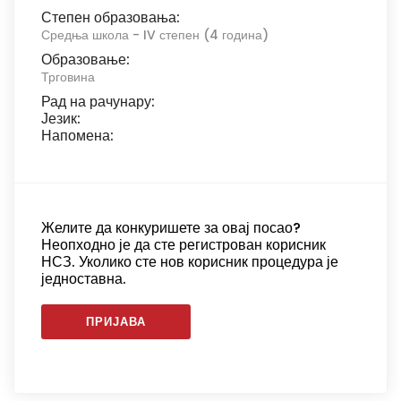
Степен образовања:
Средња школа - IV степен (4 година)
Образовање:
Трговина
Рад на рачунару:
Језик:
Напомена:
Желите да конкуришете за овај посао?
Неопходно је да сте регистрован корисник
НСЗ. Уколико сте нов корисник процедура је
једноставна.
ПРИЈАВА