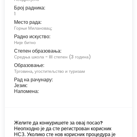
Број радника:
1
Место рада:
Горњи Милановац;
Радно искуство:
Није битно
Степен образовања:
Средња школа - III степен (3 година)
Образовање:
Трговина, угоститељство и туризам
Рад на рачунару:
Језик:
Напомена:
Желите да конкуришете за овај посао?
Неопходно је да сте регистрован корисник
НСЗ. Уколико сте нов корисник процедура је