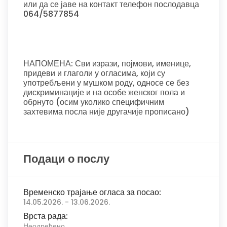
или да се јаве на контакт телефон послодавца
064/5877854
НАПОМЕНА: Сви изрази, појмови, именице,
придеви и глаголи у огласима, који су
употребљени у мушком роду, односе се без
дискриминације и на особе женског пола и
обрнуто (осим уколико специфичним
захтевима посла није другачије прописано)
Подаци о послу
Временско трајање огласа за посао:
14.05.2026. - 13.06.2026.
Врста рада:
Неодређено