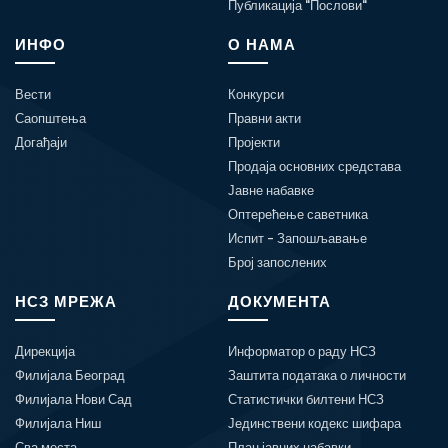
Публикација "Послови"
ИНФО
О НАМА
Вести
Конкурси
Саопштења
Правни акти
Догађаји
Пројекти
Продаја основних средстава
Јавне набавке
Оптерећење саветника
Испит - Запошљавање
Број запослених
НСЗ МРЕЖА
ДОКУМЕНТА
Дирекција
Информатор о раду НСЗ
Филијала Београд
Заштита података о личности
Филијала Нови Сад
Статистички билтени НСЗ
Филијала Ниш
Јединствени кодекс шифара
Сва места
План јавних набавки