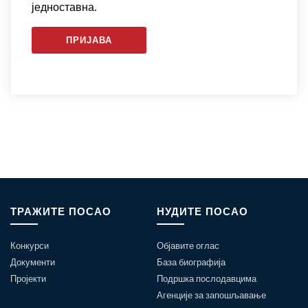
једноставна.
ПРИЈАВА
ТРАЖИТЕ ПОСАО
НУДИТЕ ПОСАО
Конкурси
Објавите оглас
Документи
База биографија
Пројекти
Подршка послодавцима
Агенције за запошљавање