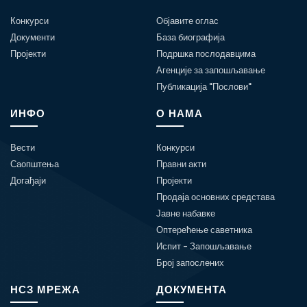
Конкурси
Објавите оглас
Документи
База биографија
Пројекти
Подршка послодавцима
Агенције за запошљавање
Публикација "Послови"
ИНФО
О НАМА
Вести
Конкурси
Саопштења
Правни акти
Догађаји
Пројекти
Продаја основних средстава
Јавне набавке
Оптерећење саветника
Испит - Запошљавање
Број запослених
НСЗ МРЕЖА
ДОКУМЕНТА