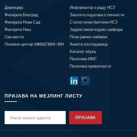
Дирекција
Информатор о раду НСЗ
Филијала Београд
Заштита података о личности
Филијала Нови Сад
Статистички билтени НСЗ
Филијала Ниш
Јединствени кодекс шифара
Сва места
План јавних набавки
Позивни центар 0800/300-301
Анкета послодаваца
Каталог обука
Политике ИМС
Политика приватности
ПРИЈАВА НА МЕЈЛИНГ ЛИСТУ
ПРИЈАВА