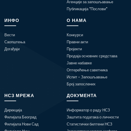
Агенције за запошљавање
Публикација "Послови"
ИНФО
О НАМА
Вести
Конкурси
Саопштења
Правни акти
Догађаји
Пројекти
Продаја основних средстава
Јавне набавке
Оптерећење саветника
Испит - Запошљавање
Број запослених
НСЗ МРЕЖА
ДОКУМЕНТА
Дирекција
Информатор о раду НСЗ
Филијала Београд
Заштита података о личности
Филијала Нови Сад
Статистички билтени НСЗ