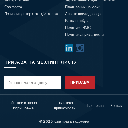
Филијала Ниш
Јединствени кодекс шифара
Сва места
План јавних набавки
Позивни центар 0800/300-301
Анкета послодаваца
Каталог обука
Политике ИМС
Политика приватности
ПРИЈАВА НА МЕЈЛИНГ ЛИСТУ
ПРИЈАВА
Услoви и права
Политика
Насловна
Контакт
кoришћeња
приватности
© 2026. Сва права задржана