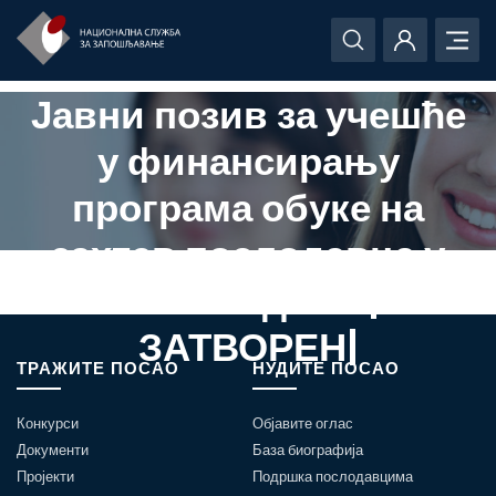
Јавни позив за учешће
у финансирању
програма обуке на
захтев послодавца у
2019. години |
ЗАТВОРЕН|
ТРАЖИТЕ ПОСАО
НУДИТЕ ПОСАО
Конкурси
Објавите оглас
Документи
База биографија
Пројекти
Подршка послодавцима