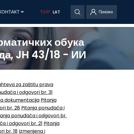
КОНТАКТ
ЋИР
LAT
Пријава
рматичких обука
а, JН 43/18 - ИИ
hteva za zaštitu prava
uđača i odgovori br. 31
na dokumentacija
Pitanja
ri br. 28
Pitanja ponuđača i
tanja ponuđača i odgovori br.
a i odgovori br. 21
Pitanja
i br. 18
Izmenjena i