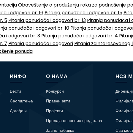
ntacija
Obaveštenje o produženju roka za podnošenje p
a i odgovori br. 16
Pitanja ponuđača i odgovori br. 15
Pita
r. 5
Pitanja ponuđača i odgovori br. 13
Pitanja ponuđača i o
anja ponuđača i odgovori br. 10
Pitanja ponuđača i odgovori
a i odgovori br. 3
Pitanja ponuđača i odgovori br. 4
Pitanj
r. 7
Pitanja ponuđača i odgovori
Pitanja zainteresovanog l
ošenje ponuda
ИНФО
О НАМА
НСЗ 
Вести
Конкурси
Дирекциј
Саопштења
Правни акти
Филијал
Догађаји
Пројекти
Филијал
Продаја основних средстава
Филијал
Јавне набавке
Сва мес