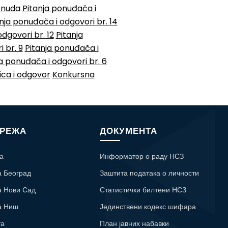
onuda
Pitanja ponuđača i
nja ponuđača i odgovori br. 14
dgovori br. 12
Pitanja
 br. 9
Pitanja ponuđača i
a ponuđača i odgovori br. 6
ica i odgovor
Konkursna
МРЕЖА
ДОКУМЕНТА
а
Информатор о раду НСЗ
а Београд
Заштита података о личности
а Нови Сад
Статистички билтени НСЗ
а Ниш
Јединствени кодекс шифара
та
План јавних набавки