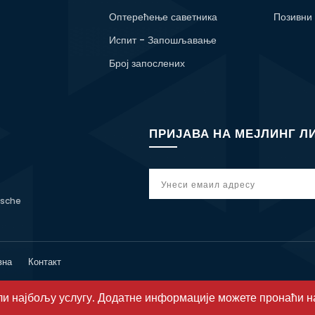
Оптерећење саветника
Позивни
Испит - Запошљавање
Број запослених
ПРИЈАВА НА МЕЈЛИНГ Л
tsche
вна
Контакт
или најбољу услугу. Додатне информације можете пронаћи 