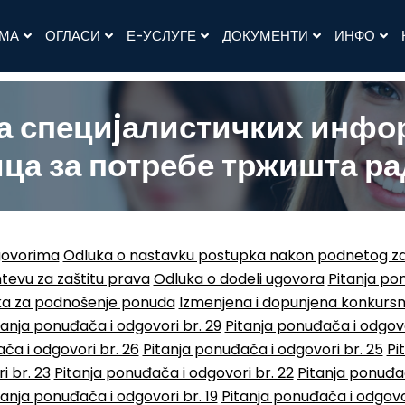
АМА
ОГЛАСИ
Е-УСЛУГЕ
ДОКУМЕНТИ
ИНФО
а специjалистичких инфо
ца за потребе тржишта рад
govorima
Odluka o nastavku postupka nakon podnetog za
evu za zaštitu prava
Odluka o dodeli ugovora
Pitanja pon
ka za podnošenje ponuda
Izmenjena i dopunjena konkurs
tanja ponuđača i odgovori br. 29
Pitanja ponuđača i odgovo
ča i odgovori br. 26
Pitanja ponuđača i odgovori br. 25
Pi
i br. 23
Pitanja ponuđača i odgovori br. 22
Pitanja ponuđač
tanja ponuđača i odgovori br. 19
Pitanja ponuđača i odgovor