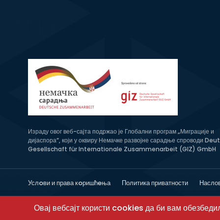
Израду овог веб-сајта подржао је Глобални програм „Миграције и
дијаспора“, који у оквиру Немачке развојне сарадње спроводи Deu
Gesellschaft für Internationale Zusammenarbeit (GIZ) GmbH
Услoви и права кoришћeња
Политика приватности
Насло
Овај вебсајт користи cookies да би вам обезбед