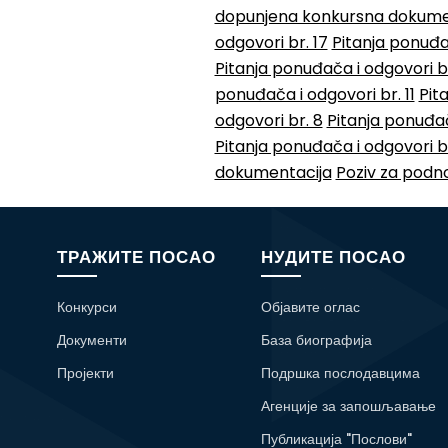
dopunjena konkursna dokume
odgovori br. 17
Pitanja ponuđač
Pitanja ponuđača i odgovori b
ponuđača i odgovori br. 11
Pit
odgovori br. 8
Pitanja ponuđač
Pitanja ponuđača i odgovori b
dokumentacija
Poziv za podn
ТРАЖИТЕ ПОСАО
НУДИТЕ ПОСАО
Конкурси
Објавите оглас
Документи
База биографија
Пројекти
Подршка послодавцима
Агенције за запошљавање
Публикација "Послови"