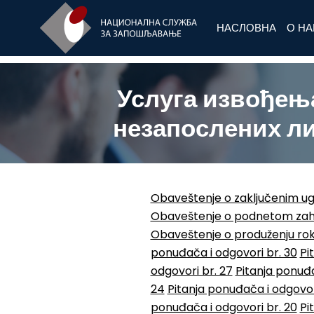
НАСЛОВНА
О Н
Услуга извођењ
незапослених ли
Obaveštenje o zaključenim u
Obaveštenje o podnetom zaht
Obaveštenje o produženju ro
ponuđača i odgovori br. 30
Pi
odgovori br. 27
Pitanja ponuđa
24
Pitanja ponuđača i odgovor
ponuđača i odgovori br. 20
Pi