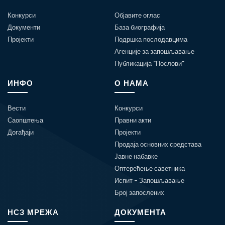
Конкурси
Објавите оглас
Документи
База биографија
Пројекти
Подршка послодавцима
Агенције за запошљавање
Публикација "Послови"
ИНФО
О НАМА
Вести
Конкурси
Саопштења
Правни акти
Догађаји
Пројекти
Продаја основних средстава
Јавне набавке
Оптерећење саветника
Испит - Запошљавање
Број запослених
НСЗ МРЕЖА
ДОКУМЕНТА