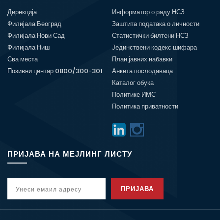
Дирекција
Информатор о раду НСЗ
Филијала Београд
Заштита података о личности
Филијала Нови Сад
Статистички билтени НСЗ
Филијала Ниш
Јединствени кодекс шифара
Сва места
План јавних набавки
Позивни центар 0800/300-301
Анкета послодаваца
Каталог обука
Политике ИМС
Политика приватности
ПРИЈАВА НА МЕЈЛИНГ ЛИСТУ
ПРИЈАВА